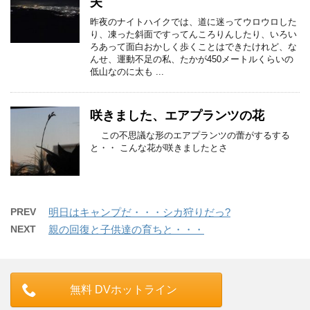
夫
昨夜のナイトハイクでは、道に迷ってウロウロした
り、凍った斜面ですってんころりんしたり、いろい
ろあって面白おかしく歩くことはできたけれど、な
んせ、運動不足の私、たかが450メートルくらいの
低山なのに太も ...
咲きました、エアプランツの花
この不思議な形のエアプランツの蕾がするする
と・・ こんな花が咲きましたとさ
PREV
明日はキャンプだ・・・シカ狩りだっ?
NEXT
親の回復と子供達の育ちと・・・
無料 DVホットライン