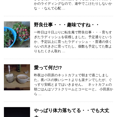
かのライディングなので、途中でこけたりしないか
な・・なんて心配 ...
野良仕事・・・趣味ですね・・
一昨日は十日ぶりに転生庵で野良仕事・・・育ちす
ぎたラディッシュを収穫しました。予定通りという
か、予定以上に育ったラディッシュ・・普通の倍く
らいの大きさに育ってたし、個数も予定してた数よ
りもたくさん取れ ...
愛って何だ!?
昨夜は小田原のネットカフェで朝まで過ごしまし
た。夜バスの狭いシートよりも楽チンでしたが、ぐ
っすり安眠とまではいきません。 ネットカフェの
朝ごはんはソフトクリームとコーヒーと。 小田原か
ら ...
やっぱり体力落ちてる・・でも大丈