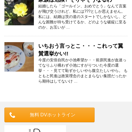
結婚したら「ゴールイン、おめでとう」なんて言葉
が飛び交うけれど、私には???としか思えません。
私には、結婚は茨の道のスタートでしかないし、ど
んな困難が待ち受けてるか、どのような破綻に至る
のか、お互いが ...
いちおう言っとこ・・・これって翼
賛選挙かい!!
今度の安倍自民か小池希望か・・前原民進が血迷っ
てなりふり構わず小池にすがりついた今度の選
挙・・・見てて恥ずかしいやら腹立たしいやら。 も
ともと民進は政策理念のまとまらない集団だったか
ら期待はしてないけ ...
無料 DVホットライン