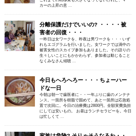
カーの上昇の意 ...
分離保護だけでいいの? ・・・・被
害者の回復・・・
一昨日は女ワークを、昨夜は男ワークを・・・いず
れもエゴグラムを行いました。女ワークでは渦中の
被害女性のスカイプ参加もありました。その語りの
生々しいことにもかかわらず、参加者は動じること
なくみなさん傾聴 ...
今日もへろへろー・・・ちょーハー
ドな一日
今朝は朝一で歯医者に・・一年ぶりに歯のメンテナ
ンス。一箇所を樹脂で固めて、あと一箇所は応急処
置で次回に。今日の治療費は2800円。全額実費負担
にしては安いもの。 お昼はランチセラピーを。今日
は忙しくて ...
家族は危険? そりゃそうなるわ・・