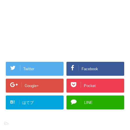
Twitter
Facebook
Google+
Pocket
B!
はてブ
LINE
-