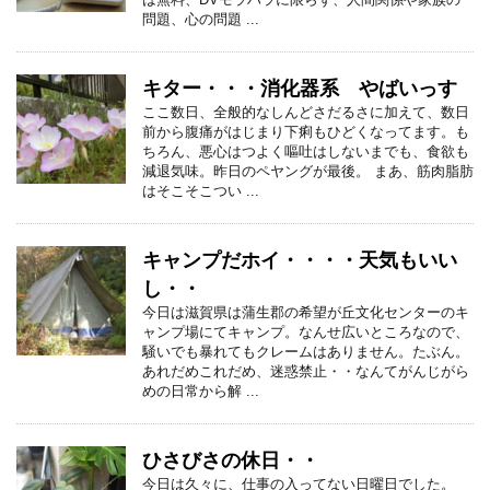
問題、心の問題 ...
キター・・・消化器系 やばいっす
ここ数日、全般的なしんどさだるさに加えて、数日
前から腹痛がはじまり下痢もひどくなってます。も
ちろん、悪心はつよく嘔吐はしないまでも、食欲も
減退気味。昨日のペヤングが最後。 まあ、筋肉脂肪
はそこそこつい ...
キャンプだホイ・・・・天気もいい
し・・
今日は滋賀県は蒲生郡の希望が丘文化センターのキ
ャンプ場にてキャンプ。なんせ広いところなので、
騒いでも暴れてもクレームはありません。たぶん。
あれだめこれだめ、迷惑禁止・・なんてがんじがら
めの日常から解 ...
ひさびさの休日・・
今日は久々に、仕事の入ってない日曜日でした。