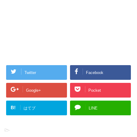
Twitter
Facebook
Google+
Pocket
B!
はてブ
LINE
-