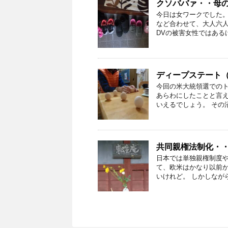
クソババァ・・母
今日は女ワークでした
など合わせて、大人六
DVの被害女性ではあるけれ
ディープステート
今回の米大統領選での
あらわにしたことと言
いえるでしょう。 その沼
共同親権法制化・
日本では単独親権制度
て、欧米はかなり以前
いけれど。 しかしながら