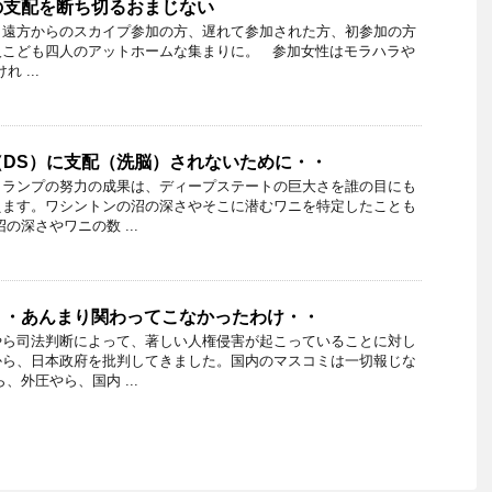
の支配を断ち切るおまじない
。遠方からのスカイプ参加の方、遅れて参加された方、初参加の方
人こども四人のアットホームな集まりに。 参加女性はモラハラや
 ...
（DS）に支配（洗脳）されないために・・
トランプの努力の成果は、ディープステートの巨大さを誰の目にも
えます。ワシントンの沼の深さやそこに潜むワニを特定したことも
の深さやワニの数 ...
・・あんまり関わってこなかったわけ・・
やら司法判断によって、著しい人権侵害が起こっていることに対し
から、日本政府を批判してきました。国内のマスコミは一切報じな
、外圧やら、国内 ...