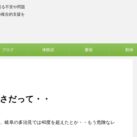
巡る不安や問題
の複合的支援を
ブログ
体験談
書籍
動画
暑さだって・・
か、岐阜の多治見では40度を超えたとか・・もう危険なレ