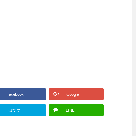
Facebook
Google+
!
はてブ
LINE