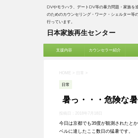
DVやモラハラ、デートDV等の暴力問題・家族を
のためのカウンセリング・ワーク・シェルター等
行っています。
日本家族再生センター
支援内容
カウンセラー紹介
HOME
>
日常
>
日常
暑っ・・・危険な
投稿日：
2018年7月18日
今日は京都でも39度が観測されたと
ベルに達したここ数日の猛暑です。