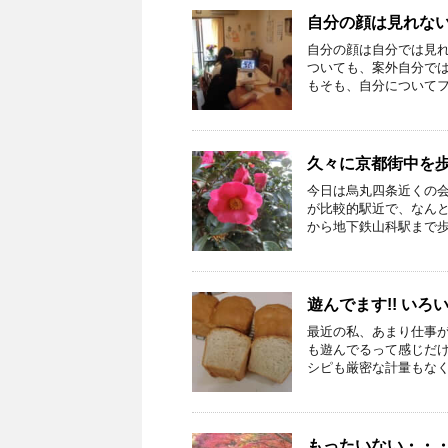
自分の顔は見れな
自分の顔は自分では見
ついても、案外自分で
もそも、自分についてフォ
久々に京都街中を
今日は烏丸四条近くの
が比較的駅近で、なんと
から地下鉄山科駅まで歩い
遊んでます!! い
最近の私、あまり仕事
も遊んでるって感じだけ
シピも厳密な計量もなく、
もったいない・・