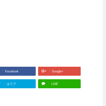
Facebook
Google+
!
はてブ
LINE