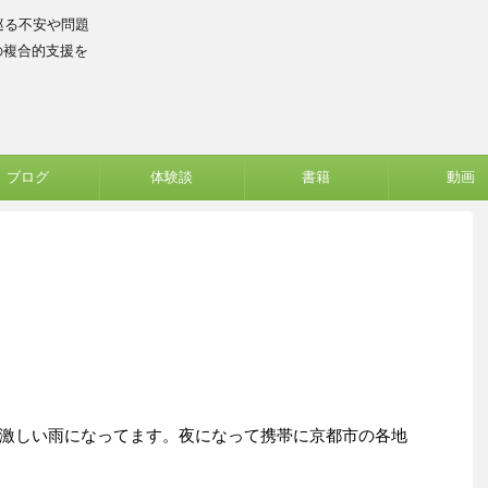
巡る不安や問題
の複合的支援を
ブログ
体験談
書籍
動画
激しい雨になってます。夜になって携帯に京都市の各地