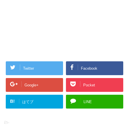
Twitter
Facebook
Google+
Pocket
B!
はてブ
LINE
-