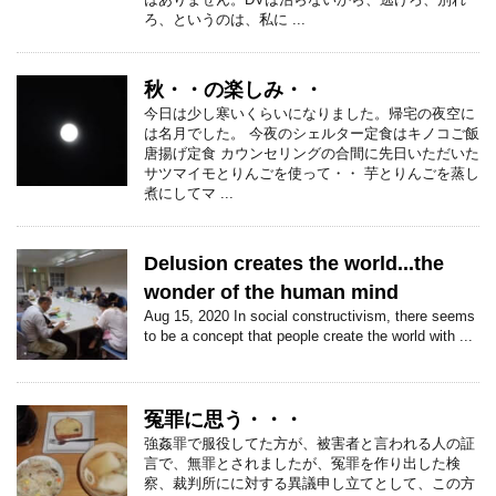
ろ、というのは、私に ...
秋・・の楽しみ・・
今日は少し寒いくらいになりました。帰宅の夜空に
は名月でした。 今夜のシェルター定食はキノコご飯
唐揚げ定食 カウンセリングの合間に先日いただいた
サツマイモとりんごを使って・・ 芋とりんごを蒸し
煮にしてマ ...
Delusion creates the world...the
wonder of the human mind
Aug 15, 2020 In social constructivism, there seems
to be a concept that people create the world with ...
冤罪に思う・・・
強姦罪で服役してた方が、被害者と言われる人の証
言で、無罪とされましたが、冤罪を作り出した検
察、裁判所にに対する異議申し立てとして、この方