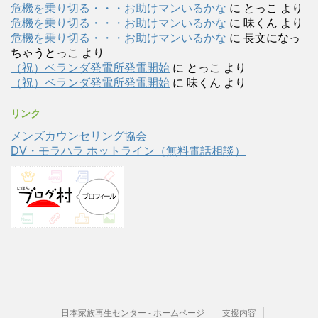
危機を乗り切る・・・お助けマンいるかな
に
とっこ
より
危機を乗り切る・・・お助けマンいるかな
に
味くん
より
危機を乗り切る・・・お助けマンいるかな
に
長文になっ
ちゃうとっこ
より
（祝）ベランダ発電所発電開始
に
とっこ
より
（祝）ベランダ発電所発電開始
に
味くん
より
リンク
メンズカウンセリング協会
DV・モラハラ ホットライン（無料電話相談）
日本家族再生センター - ホームページ
支援内容