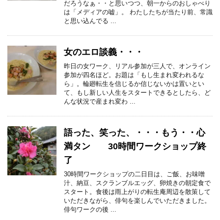
だろうなぁ・・と思いつつ、朝一からのおしゃべり
は「メディアの嘘」。 わたしたちが当たり前、常識
と思い込んでる ...
女のエロ談義・・・
昨日の女ワーク、リアル参加が三人で、オンライン
参加が四名ほど。お題は「もし生まれ変われるな
ら」。輪廻転生を信じるか信じないかは置いとい
て、もし新しい人生をスタートできるとしたら、ど
んな状況で産まれ変わ ...
語った、笑った、・・・もう・・心
満タン 30時間ワークショップ終
了
30時間ワークショップの二日目は、ご飯、お味噌
汁、納豆、スクランブルエッグ、卵焼きの朝定食で
スタート。食後は雨上がりの転生庵周辺を散策して
いただきながら、俳句を楽しんでいただきました。
俳句ワークの後 ...