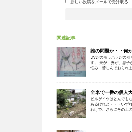
新しい投稿をメールで受け取る
関連記事
誰の問題か・・何
DVだのモラハラだの引
す。 夫が、妻が、息子
悩み、苦しんでおられます
全米で一番の個人
ビルゲイツはとんでも
あるけれど・・・いず
わけで、さらにその上の数