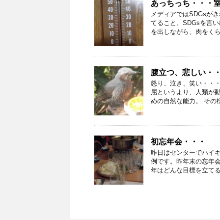
あっちっち・・・室
メディアではSDGsが
てること。SDGsを言
を出しながら、肉をくらい
腹立つ、悲しい・
怒り、泣き、笑い・・
屈というより、人類が
めの自然な能力。 その様
初忘年会・・・
昨日はセンターでハイ
例です。昨年末の忘年
年はどんな目標を立てるか