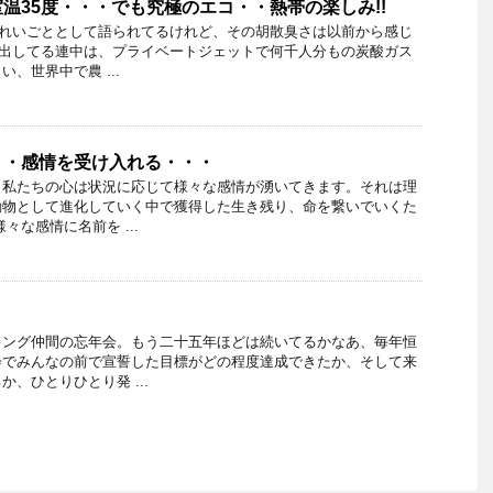
温35度・・・でも究極のエコ・・熱帯の楽しみ!!
きれいごととして語られてるけれど、その胡散臭さは以前から感じ
い出してる連中は、プライベートジェットで何千人分もの炭酸ガス
、世界中で農 ...
・・感情を受け入れる・・・
・私たちの心は状況に応じて様々な感情が湧いてきます。それは理
動物として進化していく中で獲得した生き残り、命を繋いでいくた
々な感情に名前を ...
キング仲間の忘年会。もう二十五年ほどは続いてるかなあ、毎年恒
会でみんなの前で宣誓した目標がどの程度達成できたか、そして来
、ひとりひとり発 ...