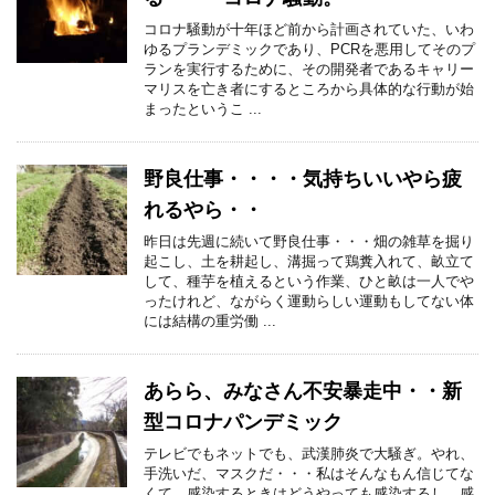
コロナ騒動が十年ほど前から計画されていた、いわ
ゆるプランデミックであり、PCRを悪用してそのプ
ランを実行するために、その開発者であるキャリー
マリスを亡き者にするところから具体的な行動が始
まったというこ ...
野良仕事・・・・気持ちいいやら疲
れるやら・・
昨日は先週に続いて野良仕事・・・畑の雑草を掘り
起こし、土を耕起し、溝掘って鶏糞入れて、畝立て
して、種芋を植えるという作業、ひと畝は一人でや
ったけれど、ながらく運動らしい運動もしてない体
には結構の重労働 ...
あらら、みなさん不安暴走中・・新
型コロナパンデミック
テレビでもネットでも、武漢肺炎で大騒ぎ。やれ、
手洗いだ、マスクだ・・・私はそんなもん信じてな
くて、感染するときはどうやっても感染するし、感