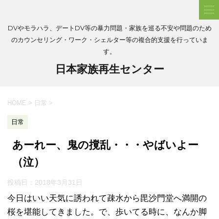
DVやモラハラ、デートDV等の暴力問題・家族を巡る不安や問題のため
のカウンセリング・ワーク・シェルター等の複合的支援を行っていま
す。
日本家族再生センター
HOME
>
日常
>
日常
あーれー、鬼の撹乱・・・やばいよー
（泣）
投稿日：
2018年3月31日
今日はいい天気に誘われて疎水から毘沙門堂へ満開の
桜を堪能してきました。で、歩いてる時に、なんか脚