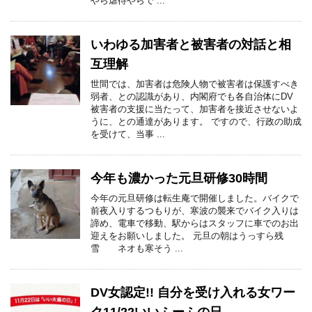
やら虐待やらで ...
いわゆる加害者と被害者の対話と相
互理解
世間では、加害者は危険人物で被害者は保護すべき
弱者、との認識があり、内閣府でも各自治体にDV
被害者の支援に当たって、加害者を接近させないよ
うに、との通達があります。 ですので、行政の助成
を受けて、当事 ...
今年も濃かった元旦研修30時間
今年の元旦研修は転生庵で開催しました。バイクで
前夜入りするつもりが、寒波の襲来でバイク入りは
諦め、電車で移動、駅からはスタッフに車でのお出
迎えをお願いしました。 元旦の朝はうっすら残
雪 ネオも寒そう ...
DV女認定!! 自分を受け入れる女ワー