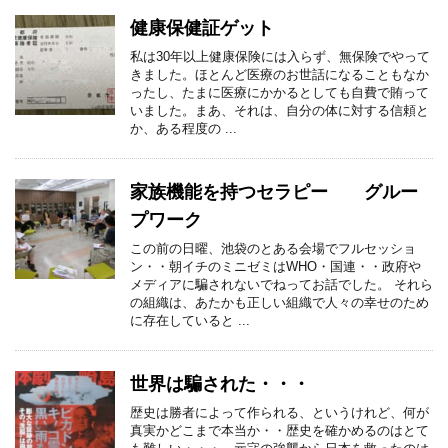
健康保健証ゲット
私は30年以上健康保険には入らず、無保険でやって
きました。ほとんど医療のお世話になることもなか
ったし、たまに医療にかかるとしても自費で賄って
いました。まあ、それは、自分の体に対する信頼と
か、ある程度の ...
家族機能を持つセラピー グルー
プワーク
この前の日曜、池袋のとある会場でフルセッショ
ン・・朝イチのミニゼミはWHO・国連・・政府や
メディアに騙されないでねってお話でした。 それら
の組織は、あたかも正しい組織で人々の幸せのため
に存在していると ...
世界は騙された・・・
歴史は勝者によって作られる、というけれど、何が
真実かどこまで本当か・・歴史を確かめるのはとて