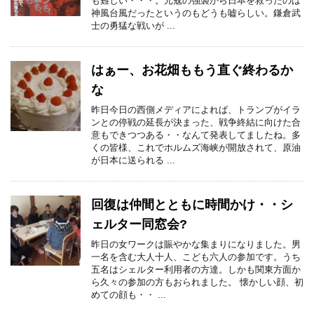
も難しい・・・。元寇の強襲から日本を救ったのは
神風台風だったというのもどうも嘘らしい。鎌倉武
士の勇猛な戦いが ...
はぁー、お花畑ももう直ぐ終わるか
な
昨日今日の西側メディアによれば、トランプがイラ
ンとの停戦の延長が決まった、戦争終結に向けた合
意もできつつある・・なんて発表してましたね。多
くの皆様、これでホルムズ海峡が開放されて、原油
が日本に送られる ...
回復は仲間とともに時間かけ・・シ
ェルター同窓会?
昨日の女ワークは賑やかな集まりになりました。男
一名を含む大人十人、こども六人の参加です。うち
五名はシェルター利用者の方達。しかも関東方面か
ら久々の参加の方もおられました。 懐かしい顔、初
めての顔も・・ ...