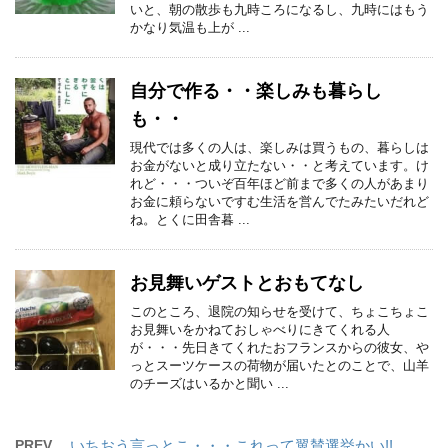
いと、朝の散歩も九時ころになるし、九時にはもう
かなり気温も上が ...
自分で作る・・楽しみも暮らし
も・・
現代では多くの人は、楽しみは買うもの、暮らしは
お金がないと成り立たない・・と考えています。け
れど・・・ついぞ百年ほど前まで多くの人があまり
お金に頼らないですむ生活を営んでたみたいだれど
ね。とくに田舎暮 ...
お見舞いゲストとおもてなし
このところ、退院の知らせを受けて、ちょこちょこ
お見舞いをかねておしゃべりにきてくれる人
が・・・先日きてくれたおフランスからの彼女、や
っとスーツケースの荷物が届いたとのことで、山羊
のチーズはいるかと聞い ...
PREV
いちおう言っとこ・・・これって翼賛選挙かい!!