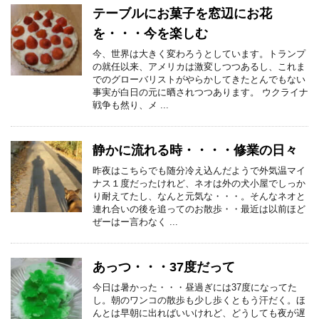
テーブルにお菓子を窓辺にお花
を・・・今を楽しむ
今、世界は大きく変わろうとしています。トランプ
の就任以来、アメリカは激変しつつあるし、これま
でのグローバリストがやらかしてきたとんでもない
事実が白日の元に晒されつつあります。 ウクライナ
戦争も然り、メ ...
静かに流れる時・・・・修業の日々
昨夜はこちらでも随分冷え込んだようで外気温マイ
ナス１度だったけれど、ネオは外の犬小屋でしっか
り耐えてたし、なんと元気な・・・。そんなネオと
連れ合いの後を追ってのお散歩・・最近は以前ほど
ぜーはー言わなく ...
あっつ・・・37度だって
今日は暑かった・・・昼過ぎには37度になってた
し。朝のワンコの散歩も少し歩くともう汗だく。ほ
んとは早朝に出ればいいけれど、どうしても夜が遅