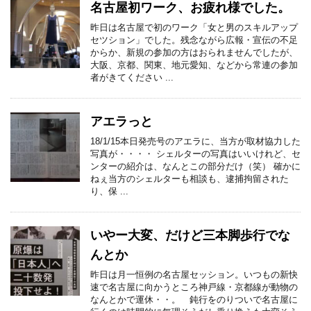
名古屋初ワーク、お疲れ様でした。
昨日は名古屋で初のワーク「女と男のスキルアップ
セツション」でした。残念ながら広報・宣伝の不足
からか、新規の参加の方はおられませんでしたが、
大阪、京都、関東、地元愛知、などから常連の参加
者がきてください ...
アエラっと
18/1/15本日発売号のアエラに、当方が取材協力した
写真が・・・・ シェルターの写真はいいけれど、セ
ンターの紹介は、なんとこの部分だけ（笑） 確かに
ねぇ当方のシェルターも相談も、逮捕拘留された
り、保 ...
いやー大変、だけど三本脚歩行でな
んとか
昨日は月一恒例の名古屋セッション。いつもの新快
速で名古屋に向かうところ神戸線・京都線が動物の
なんとかで運休・・。 鈍行をのりついで名古屋に