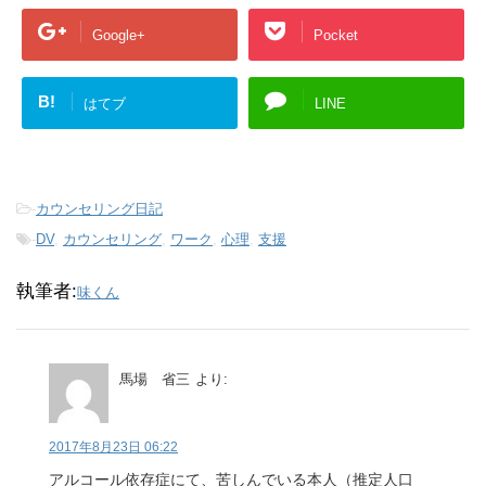
Google+
Pocket
B!
はてブ
LINE
-
カウンセリング日記
-
DV
,
カウンセリング
,
ワーク
,
心理
,
支援
執筆者:
味くん
馬場 省三
より:
2017年8月23日 06:22
アルコール依存症にて、苦しんでいる本人（推定人口