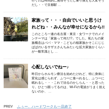
行くのは時間的に無理そうだし乗り換えも大変そう
だし・・で京都駅 ...
家族って・・・自由でいいと思うけ
れどね・・みんなが幸せになるから!!
このところ一連の名古屋・東京・女ワークでのメイ
ンテーマは「家族って何だ!?」でした。私たちの家
族概念はパパ・ママ・こどもの核家族かそこにじじ
ばばのいるサザエさんちみたいな拡大家族かくらい
が一般常識とし ...
心配しないでねー♪
昨日からホルモン療法を始めたけれど、特に身体に
変化は感じられず、ふつーに食べれるし、ふつーに
眠れるし・・・これで治るのかしらん・・と思った
り。ひとつ困ってるのは、Wi-Fiの電波がうまく拾え
ないのか、 ...
PREV
ふぅー、ハードワークも一旦終了