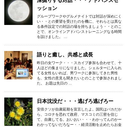
深掘りする対話・・・アドバンスセ
ッション
グループワークやグルメナイトでは対話が深めにく
い・・との要望を受けたのを機に、それらとは異な
る条件設定での対話の場を持ちましょう・・とのこ
とで、オンラインアドバンストレーニングなる時間
を設けました。 ...
語りと癒し、共感と成長
昨日の女ワーク・・・スカイプ参加も合わせて、十
人ほどの集まりになりました。シェルターに入られ
てる女性もいれば、男ワークに参加してきた男性
も、女性の意見も聞きたいとのことで参加されまし
た。 お題は先日の ...
日本沈没だ・・・逃げろ逃げろー
安倍クソが自粛延期を宣言したよ。国民はバカだか
ら、コロナを恐れて政府、マスコミの三密を信じ
て、自粛してる。おいおい・・・わかってんのかー
わかってないだろなー・・経済活動を止めたらお金