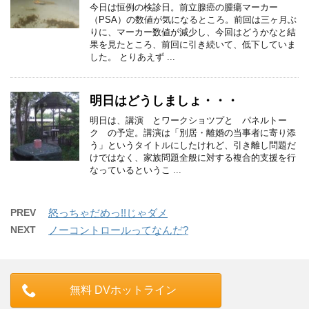
今日は恒例の検診日。前立腺癌の腫瘍マーカー
（PSA）の数値が気になるところ。前回は三ヶ月ぶ
りに、マーカー数値が減少し、今回はどうかなと結
果を見たところ、前回に引き続いて、低下していま
した。 とりあえず ...
明日はどうしましょ・・・
明日は、講演 とワークショツプと パネルトー
ク の予定。講演は「別居・離婚の当事者に寄り添
う」というタイトルにしたけれど、引き離し問題だ
けではなく、家族問題全般に対する複合的支援を行
なっているというこ ...
PREV
怒っちゃだめっ!!じゃダメ
NEXT
ノーコントロールってなんだ?
無料 DVホットライン