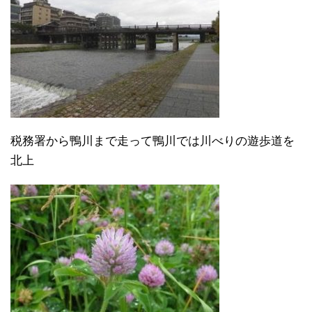
税務署から鴨川まで走って鴨川では川べりの遊歩道を
北上