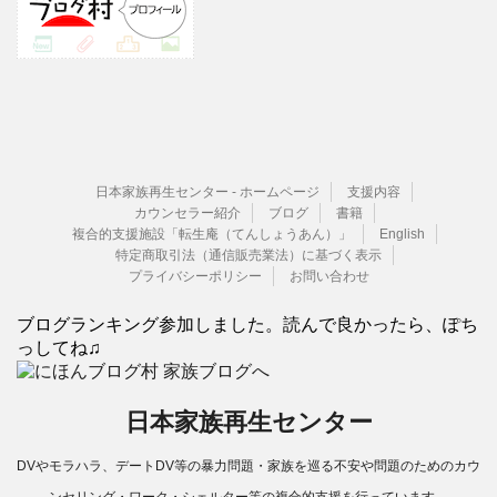
日本家族再生センター - ホームページ
支援内容
カウンセラー紹介
ブログ
書籍
複合的支援施設「転生庵（てんしょうあん）」
English
特定商取引法（通信販売業法）に基づく表示
プライバシーポリシー
お問い合わせ
ブログランキング参加しました。読んで良かったら、ぽち
っしてね♫
日本家族再生センター
DVやモラハラ、デートDV等の暴力問題・家族を巡る不安や問題のためのカウ
ンセリング・ワーク・シェルター等の複合的支援を行っています。