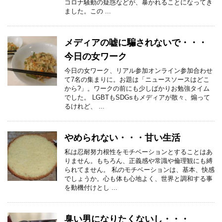
コロナ騒動の疑惑などが、暴かれることになってき
ました。この ...
メディアの嘘に騙されないで・・・
今日の女ワーク
今日の女ワーク、リアル参加オンライン参加合わせ
て7名の集まりに。お題は「ニュースソースはどこ
から?」。ワークの前にも少しばかりお勉強タイム
でした。 LGBTもSDGsもメディアが散々、煽って
るけれど、 ...
やめられない・・・甘い生活
私は忍耐努力根性をモチベーションとすることはあ
りません。もちろん、正義感や常識や倫理観にも縛
られてません。 私のモチベーションは、基本、快感
でしょうか。心も体も心地よく、世界と調和する事
を動機付けとし ...
臭い男になりたくないし・・・