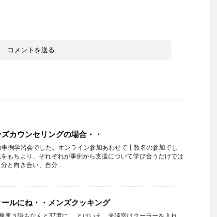
ンズカウンセリングの場合・・
の事例学習会でした。オンライン参加あわせて十数名の参加でし
践をもちより、それぞれが事例から支援について学び合うだけでは
と向き合い、自分 ...
クールにね・・メンズクッキング
所３階もなんと37度に。 とはいえ、来談室はクーラーを入れ