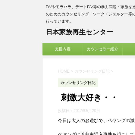
DVやモラハラ、デートDV等の暴力問題・家族を
のためのカウンセリング・ワーク・シェルター等
行っています。
日本家族再生センター
支援内容
カウンセラー紹介
HOME
>
カウンセリング日記
>
カウンセリング日記
刺激大好き・・
投稿日：
2017年5月20日
今日は大人のお遊びで、ペヤングの激
ペヤングは以前虫混入事件を起こして