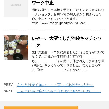
ワーク中止
明日お昼から日本橋で予定してたメンカン東京のワ
ークショップ、台風12号の悪天候が予想されるた
め、中止とさせていただきます。
https://www.jma.go.jp/jp/typh/181224d. ...
いやー、大変でした池袋キッチンワ
ーク
先日の池袋・・早めに到着したけれど会場が開いて
なくて、寒風の中半時間ほど時間待
ち。 その間に、体は冷えてますます風
邪症状がキツくなっていきました。なんと言って
も゛咳が 止まらない・ ...
PREV
あなたは悪く無い・・・言ってあげたい人たち
NEXT
しんどい時は自分じゃどうにもできないしね・・・