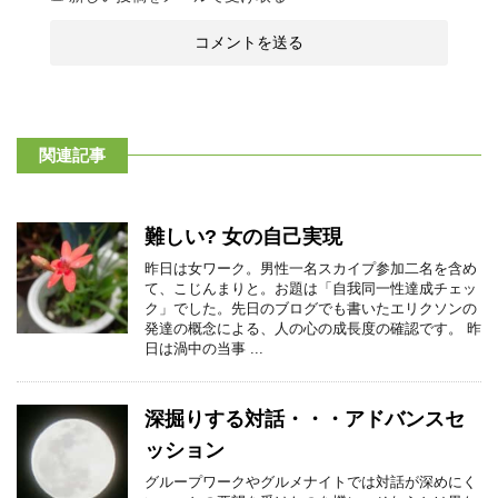
関連記事
難しい? 女の自己実現
昨日は女ワーク。男性一名スカイプ参加二名を含め
て、こじんまりと。お題は「自我同一性達成チェッ
ク」でした。先日のブログでも書いたエリクソンの
発達の概念による、人の心の成長度の確認です。 昨
日は渦中の当事 ...
深掘りする対話・・・アドバンスセ
ッション
グループワークやグルメナイトでは対話が深めにく