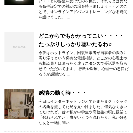
い・・との要望を受けたのを機に、それらとは異な
る条件設定での対話の場を持ちましょう・・とのこ
とで、オンラインアドバンストレーニングなる時間
を設けました。 ...
どこからでもかかってこい・・・・
たっぷりしっかり聴いたるわ♫
今夜はホットライン。回復当事者が当事者の悩みに
寄り添うという稀有な電話相談。どこかの心理士や
ら相談員とはまったく違うスタンスで受話器を取ら
せていただいてます。 行政や医療、心理士の悪口だ
ろうが感謝だろ ...
感情の動く時・・・
今日はインターネットラジオでたまたまクラシック
の名曲を流してた局を見つけました。何気なくきい
てたけれど、昔々私が中学生や高校生の頃に授業で
「歌わされてた」曲がいくつも流れたり、私が好き
な女と一緒に聞い ...