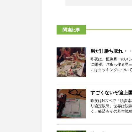
関連記事
男だ!! 勝ち取れ・
昨夜は、恒例月一のメ
に開催。昨夜も作る男三
にはクッキングについて一
すごくないぞ途上
昨夜はNスペで「脱炭素
リ協定以降、世界は脱
く、経済もその基本戦略を