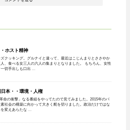
・・ホスト精神
ンズクッキング。グルナイと違って、最近はこじんまりとささやか
人、食べる女三人の六人の集まりとなりました。 もちろん、女性
切手出しも口出 ...
国日本・・環境・人権
革命の衝撃」なる番組をやってたので見てみました。2015年のパ
炭素社会の構築に向かって大きく舵を切りました。政治だけではな
変えあらたな ...