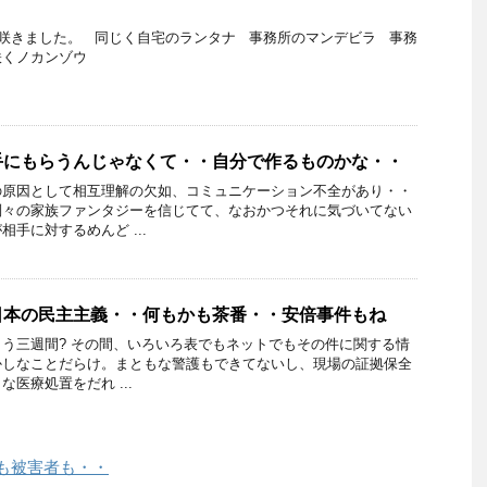
咲きました。 同じく自宅のランタナ 事務所のマンデビラ 事務
咲くノカンゾウ
手にもらうんじゃなくて・・自分で作るものかな・・
の原因として相互理解の欠如、コミュニケーション不全があり・・
別々の家族ファンタジーを信じてて、なおかつそれに気づいてない
手に対するめんど ...
日本の民主主義・・何もかも茶番・・安倍事件もね
う三週間? その間、いろいろ表でもネットでもその件に関する情
かしなことだらけ。まともな警護もできてないし、現場の証拠保全
医療処置をだれ ...
者も被害者も・・