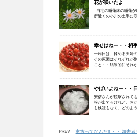
花が咲いたよ
自宅の睡蓮鉢の睡蓮が
所近くの小川の土手に
幸せはねー・・相
一昨日は、揉める夫婦
その原因はそれぞれが
こと・・結果的にそれが相
やばいよねー・・
安倍さんが銃撃されても
報が出てるけれど、お
も検証もなく、どのような
PREV
家族ってなんだ!! ・・ 加害