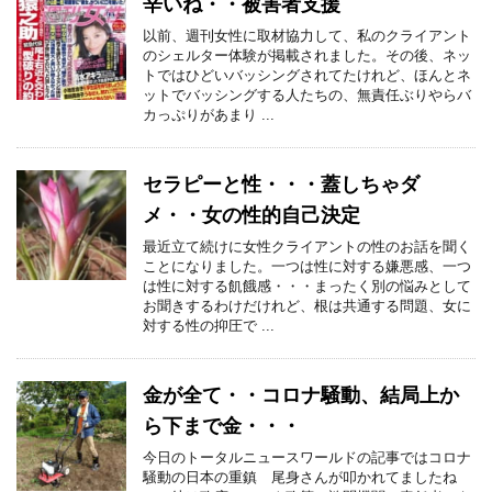
辛いね・・被害者支援
以前、週刊女性に取材協力して、私のクライアント
のシェルター体験が掲載されました。その後、ネッ
トではひどいバッシングされてたけれど、ほんとネ
ットでバッシングする人たちの、無責任ぶりやらバ
カっぷりがあまり ...
セラピーと性・・・蓋しちゃダ
メ・・女の性的自己決定
最近立て続けに女性クライアントの性のお話を聞く
ことになりました。一つは性に対する嫌悪感、一つ
は性に対する飢餓感・・・まったく別の悩みとして
お聞きするわけだけれど、根は共通する問題、女に
対する性の抑圧で ...
金が全て・・コロナ騒動、結局上か
ら下まで金・・・
今日のトータルニュースワールドの記事ではコロナ
騒動の日本の重鎮 尾身さんが叩かれてましたね