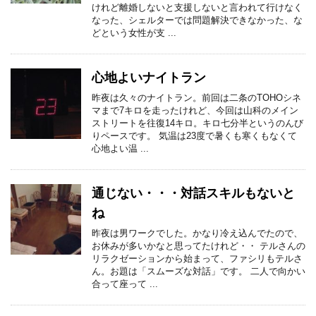
けれど離婚しないと支援しないと言われて行けなく
なった、シェルターでは問題解決できなかった、な
どという女性が支 ...
心地よいナイトラン
昨夜は久々のナイトラン。前回は二条のTOHOシネ
マまで7キロを走ったけれど、今回は山科のメイン
ストリートを往復14キロ。キロ七分半というのんび
りペースです。 気温は23度で暑くも寒くもなくて
心地よい温 ...
通じない・・・対話スキルもないと
ね
昨夜は男ワークでした。かなり冷え込んでたので、
お休みが多いかなと思ってたけれど・・ テルさんの
リラクゼーションから始まって、ファシリもテルさ
ん。お題は「スムーズな対話」です。 二人で向かい
合って座って ...