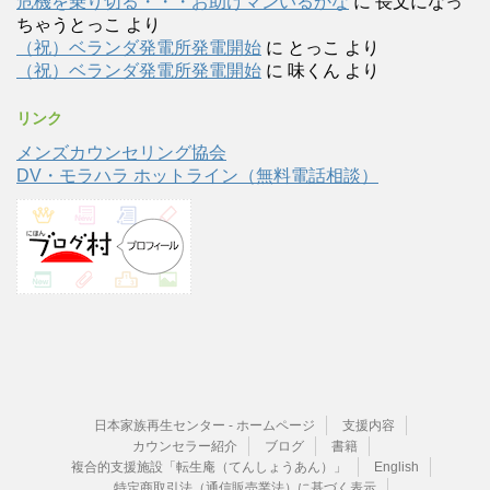
危機を乗り切る・・・お助けマンいるかな
に
長文になっ
ちゃうとっこ
より
（祝）ベランダ発電所発電開始
に
とっこ
より
（祝）ベランダ発電所発電開始
に
味くん
より
リンク
メンズカウンセリング協会
DV・モラハラ ホットライン（無料電話相談）
日本家族再生センター - ホームページ
支援内容
カウンセラー紹介
ブログ
書籍
複合的支援施設「転生庵（てんしょうあん）」
English
特定商取引法（通信販売業法）に基づく表示