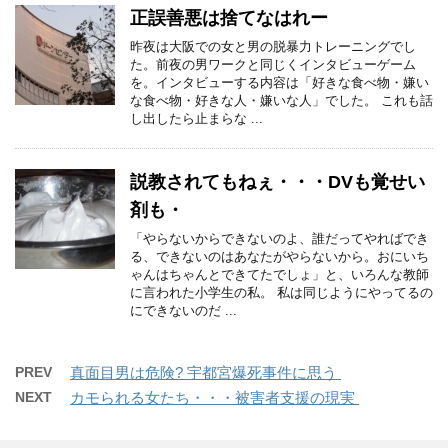
正誤善悪は捨てなはれー
昨夜は大阪での女と男の脱暴力トレーニングでし
た。前夜の男ワークと同じくインタビューゲーム
を。インタビューする内容は「好きな食べ物・嫌い
な食べ物・好きな人・嫌いな人」でした。 これも話
し出したら止まらな ...
説教されてもねぇ・・・DVも覚せい
剤も・
「やらないからできないのよ、誰だってやればでき
る、できないのはあなたがやらないから。おにいち
ゃんはちゃんとできてたでしょ」と、いろんな教師
に言われた小学生の私。 私は同じようにやってるの
にできないのだ ...
PREV
真面目男は危険? 宇都宮爆死事件に思う
NEXT
カモられる女たち・・・被害者支援の現実