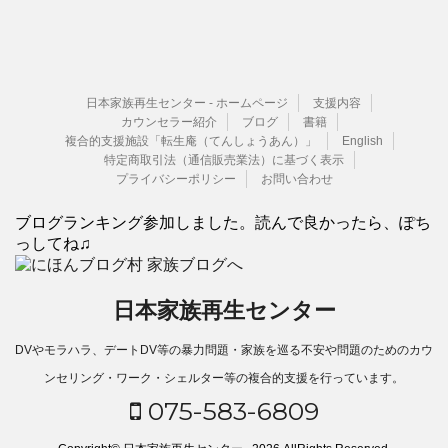
日本家族再生センター - ホームページ
支援内容
カウンセラー紹介
ブログ
書籍
複合的支援施設「転生庵（てんしょうあん）」
English
特定商取引法（通信販売業法）に基づく表示
プライバシーポリシー
お問い合わせ
ブログランキング参加しました。読んで良かったら、ぽち
っしてね♫
日本家族再生センター
DVやモラハラ、デートDV等の暴力問題・家族を巡る不安や問題のためのカウ
ンセリング・ワーク・シェルター等の複合的支援を行っています。
075-583-6809