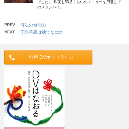
でした。 昨夜も50品くらいのメニューを用意して
のスタンバイ。 ...
PREV
司法の無能力
NEXT
正誤善悪は捨てなはれー
無料 DVホットライン