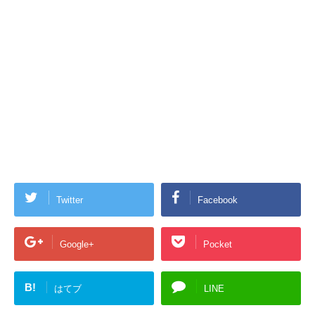
Twitter
Facebook
Google+
Pocket
B!
はてブ
LINE