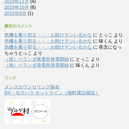
2015年11月
(4)
2015年10月
(6)
2015年9月
(1)
最近のコメント
危機を乗り切る・・・お助けマンいるかな
に
とっこ
より
危機を乗り切る・・・お助けマンいるかな
に
味くん
より
危機を乗り切る・・・お助けマンいるかな
に
長文になっ
ちゃうとっこ
より
（祝）ベランダ発電所発電開始
に
とっこ
より
（祝）ベランダ発電所発電開始
に
味くん
より
リンク
メンズカウンセリング協会
DV・モラハラ ホットライン（無料電話相談）