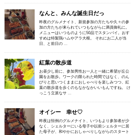
なんと、みんな誕生日だっ
昨夜のグルメナイト、新規参加の方たちや久々の参
加の方たちが来られていつもながらに満員御礼に。
メニューはいつものように50品でスタンバイ。おす
すめは特製鶏ハムやアラ大根。 それにお二人が当
日、と前日の ...
紅葉の散歩道
お昼少し前に、参加男性お一人と一緒に希望が丘公
園をお散歩。ワークの限られた時間ではなく、のん
びりと思いつくままにおしゃべりを楽しみつつ、紅
葉の散歩道を歩くのもなかなかいいもんですね。 け
っこう立派なサ ...
オイシー 幸せ♡
昨夜は恒例のグルメナイト、いつもより参加者が少
なく、シェルターにいる母子や以前シェルターに居
た母子が、和やかにおしゃべりしながらのスタート