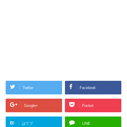
Twitter
Facebook
Google+
Pocket
B!
はてブ
LINE