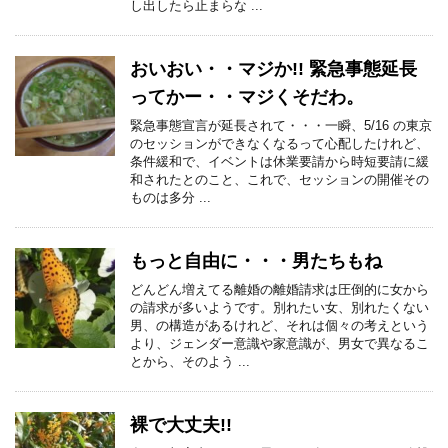
し出したら止まらな ...
おいおい・・マジか!! 緊急事態延長
ってかー・・マジくそだわ。
緊急事態宣言が延長されて・・・一瞬、5/16 の東京
のセッションができなくなるって心配したけれど、
条件緩和で、イベントは休業要請から時短要請に緩
和されたとのこと、これで、セッションの開催その
ものは多分 ...
もっと自由に・・・男たちもね
どんどん増えてる離婚の離婚請求は圧倒的に女から
の請求が多いようです。別れたい女、別れたくない
男、の構造があるけれど、それは個々の考えという
より、ジェンダー意識や家意識が、男女で異なるこ
とから、そのよう ...
裸で大丈夫!!