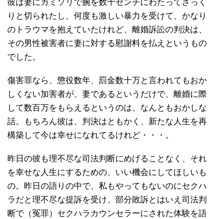
彼は妻にカミソリで腕を数十センチにわたってざっく
りと切られたし、何度も激しい暴力を受けて、かなり
のトラウマを抱えていたけれど、離婚訴訟の判決は、
その男性被害者に妻に対する慰謝料を払えというもの
でした。
傷害罪なら、懲役数年、罰金数十万と言われてもおか
しくない加害者が、妻であるというだけで、離婚に際
して数百万をもらえるというのは、なんともおかしな
話。もちろん彼は、判決はともかく、新たな人生を再
構築して今は幸せになれてるけれど・・・。
昨日の彼も理不尽な司法判断にめげることなく、それ
を幸せな人生にするための、いい機会にしてほしいも
の。昨日の語りの中で、私もやってもないのにセクハ
ラだと理不尽な提訴を受け、部分敗訴とはいえ司法判
断で（冤罪）セクハラカウンセラーにされた体験を語