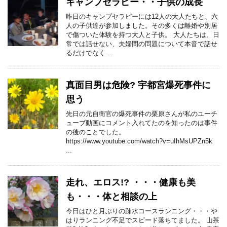
キャンプセラピー・・子供の成長
昨日のキャンプセラピーには12人の大人たちと、六
人の子供達が参加しました。その多くは離婚や別居
で傷ついた体験を持つ大人と子供。 大人たちは、日
常では話せない、夫婦間の問題について本音で話せ
るだけでなく ...
真面目男は危険? 宇都宮爆死事件に
思う
先日の元自衛官の爆死事件の栗原さんが私のユーチ
ューブ動画にコメント入れてたのを知ったのは事件
の後のことでした。
https://www.youtube.com/watch?v=uIhMsUPZn5k
...
走れ、エロス!? ・・・健康も美
も・・・体と相談の上
今日はひと月ぶりの疎水コースランニング・・・や
はりランニング不足でスピード落ちてました。 山茶