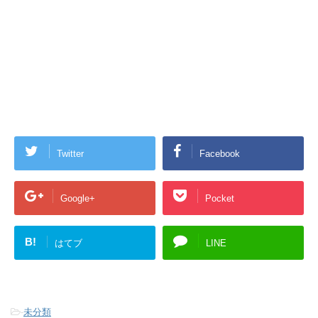
Twitter
Facebook
Google+
Pocket
B!
はてブ
LINE
-
未分類