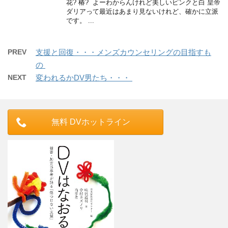
花? 椿? よーわからんけれど美しいピンクと白 皇帝
ダリアって最近はあまり見ないけれど、確かに立派
です。 ...
PREV
支援と回復・・・メンズカウンセリングの目指すも
の
NEXT
変われるかDV男たち・・・
無料 DVホットライン