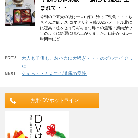
まれて・・
今朝のご来光の後は一旦山荘に帰って朝食・・・も
ちろんご飯レス コマクサ剣ヶ峰3026?メートル北に
は穂高・槍ヶ岳イワギキョウ昨日の濃霧・風雨がウ
ソのように綺麗に晴れ上がりました。山荘からは一
時間半ほど ...
PREV
大人も子供も、おバカに大騒ぎ・・・のグルナイでし
た
NEXT
ええっ・・とんでも濃霧の乗鞍
無料 DVホットライン