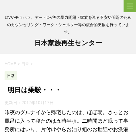
DVやモラハラ、デートDV等の暴力問題・家族を巡る不安や問題のため
のカウンセリング・ワーク・シェルター等の複合的支援を行っていま
す。
日本家族再生センター
HOME
>
日常
>
日常
明日は乗鞍・・・
更新日：
2017年10月17日
昨夜のグルナイから帰宅したのは、ほぼ朝。さっとお
風呂に入って寝たのは五時半頃。二時間ほど眠って事
務所にはいり、片付けやらお泊り組のお世話やお洗濯