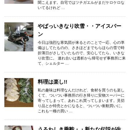
聞こえます。自宅ではツチガエルがまだケロケロな
いてるけれど ...
やばっいきなり吹雪・・アイスバー
ン
今日は強烈な寒気団が来るとのことで一応、心の準
備はしてたものの、さきほどまでちらほらの雪で時
折薄日がさしていたもので、安心してたら、いきな
り吹雪に。 連れ合いは透析から帰宅せず事務所に来
て、シェルター ...
料理は楽し!!
私の趣味は料理なんだけれど、食材を買うのも楽し
くて、ついつい事務所の行き帰りに安物スーパーに
寄ってしまって、あれこれ買ってしまいます。見切
り品とか特売とかになると、ついつい衝動買いに。
これも一種の買い ...
うるわしき乗鞍・・新たな伝説が生