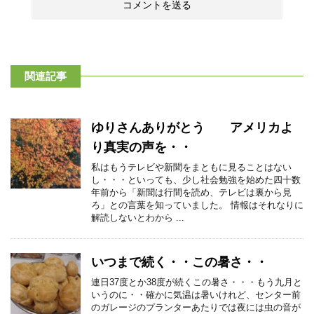
関連記事
ゆりさんありがとう アメリカよ
り真実の声を・・
私はもうテレビや新聞をまともに見ることはない
し・・・といっても、少し社会勉強を始めた四十数
年前から「新聞は行間を読め、テレビは裏から見
ろ」との言葉を知っていました。 情報はそれなりに
解読しないとわから ...
いつまで続く・・この暑さ・・
連日37度とか38度が続くこの暑さ・・・もう九月と
いうのに・・確かに気温は暑いけれど、センター前
のガレージのプランターあたりでは夜には虫の音が