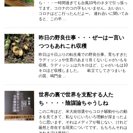
ら・・・一時間過ぎても台風10号のネタで引っ張っ
てます。コロナのコの字もいいません。おいおい、
コロナはどこ行ったんだよー。 連れ合いに聞いてみ
ると、この半 ...
昨日の野良仕事・・・ぜーはー言い
つつもあれこれ収穫
昨日は十日ぶりの転生庵での野良仕事。育ちすぎた
ラディッシュや生育のあまり良くないじゃがいもを
収穫。ラディッシュは六キロほど、じゃがいもは10
キロほど収穫しました。 畝立てしてさつまいも
の苗、鳴門金 ...
世界の裏で世界を支配する人た
ち・・・・陰謀論ちゃうしね
この二年ほど、米大統領選やらコロナ騒動やらの動
きを見てきて、私なりにいろいろ理解が深まったよ
うに思います。それはメディアが報じない、けれど
厳然と存在する現実についてです。もちろんそれは
それまでは単純に ...