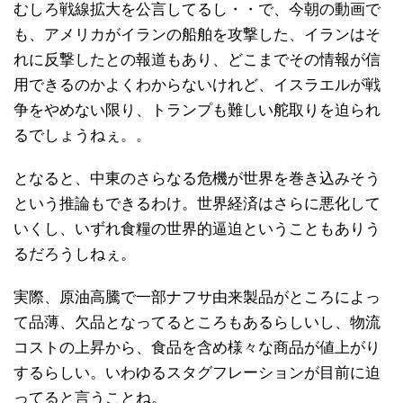
むしろ戦線拡大を公言してるし・・で、今朝の動画で
も、アメリカがイランの船舶を攻撃した、イランはそ
れに反撃したとの報道もあり、どこまでその情報が信
用できるのかよくわからないけれど、イスラエルが戦
争をやめない限り、トランプも難しい舵取りを迫られ
るでしょうねぇ。。
となると、中東のさらなる危機が世界を巻き込みそう
という推論もできるわけ。世界経済はさらに悪化して
いくし、いずれ食糧の世界的逼迫ということもありう
るだろうしねぇ。
実際、原油高騰で一部ナフサ由来製品がところによっ
て品薄、欠品となってるところもあるらしいし、物流
コストの上昇から、食品を含め様々な商品が値上がり
するらしい。いわゆるスタグフレーションが目前に迫
ってると言うことね。