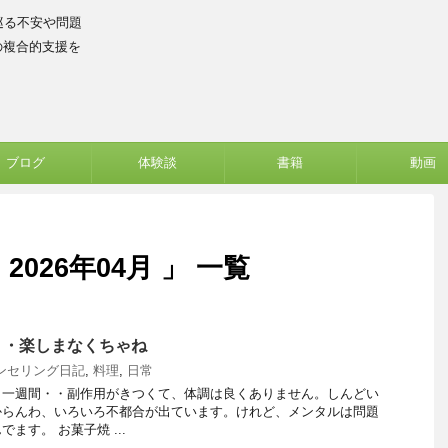
巡る不安や問題
の複合的支援を
ブログ
体験談
書籍
動画
026年04月 」 一覧
・・楽しまなくちゃね
ンセリング日記
,
料理
,
日常
ら一週間・・副作用がきつくて、体調は良くありません。しんどい
からんわ、いろいろ不都合が出ています。けれど、メンタルは問題
ます。 お菓子焼 ...