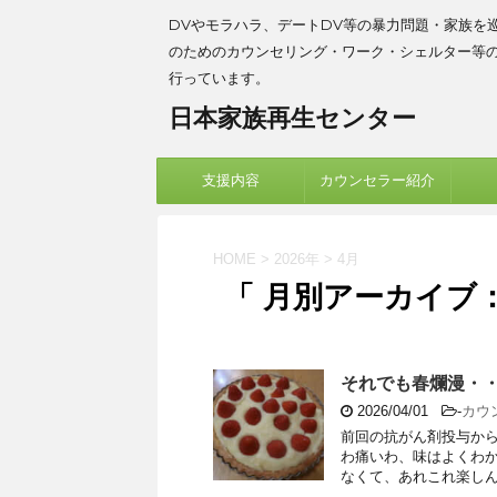
DVやモラハラ、デートDV等の暴力問題・家族を
のためのカウンセリング・ワーク・シェルター等
行っています。
日本家族再生センター
支援内容
カウンセラー紹介
HOME
>
2026年
>
4月
「 月別アーカイブ：2
それでも春爛漫・
2026/04/01
-
カウ
前回の抗がん剤投与か
わ痛いわ、味はよくわ
なくて、あれこれ楽しんで