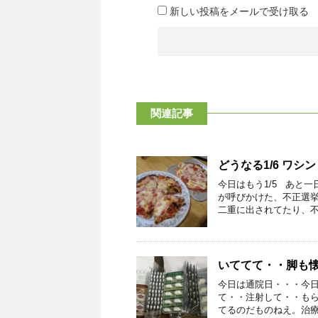
新しい投稿をメールで受け取る
関連記事
どうなる1/6 ワ
今日はもう1/5 あと
が呼びかけた、不正選挙
二重に出されてたり、不正
いててて・・脚も
今日は通院日・・・今
て・・注射して・・も
てるのだものねえ。治療費