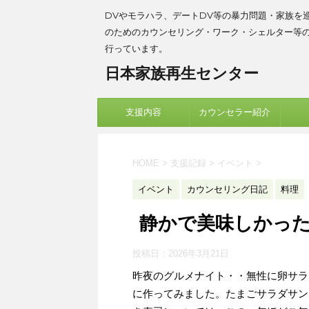
DVやモラハラ、デートDV等の暴力問題・家族を
のためのカウンセリング・ワーク・シェルター等
行っています。
日本家族再生センター
支援内容
カウンセラー紹介
HOME
>
支援記録
>
イベント
>
イベント
カウンセリング日記
料理
静かで美味しかっ
投稿日：
2026年3月21日
昨夜のグルメナイト・・無性に卵サラ
に作ってみました。たまごサラダサン