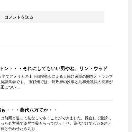
シントン・・・それにしてもいい男やね、リン・ウッド
一日半でアメリカの上下両院議会による大統領選挙の開票とトランプ
抗議集会です。 激戦州では、州政府の投票と共和党議員の投票が
につい ...
懐も・・・薬代八万てか・・
日は前回と違って杖なしで歩くことができました。採血して受診し
らった処方箋で薬局で薬もらってびっくり。薬代だけで八万を超え
と合わせたら九万 ...