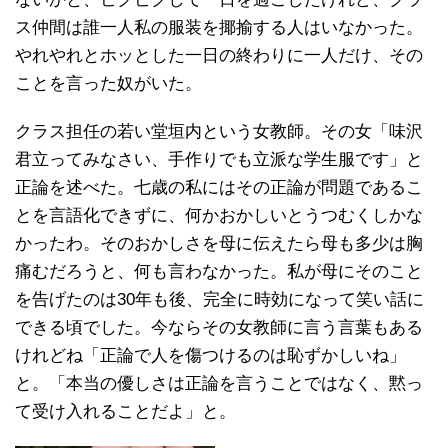
ス仲間は誰一人私の服装を揶揄する人はいなかった。
やれやれとホッとした一日の終わりに一人だけ、その
ことを言った奴がいた。
クラス担任の若い堂垣内という女教師。その女「味沢
君立ってみなさい、手作りでも立派な学生服です」と
正論を述べた。七歳の私にはその正論が問題であるこ
とを言語化できずに、何かおかしいとうつむくしかな
かったわ。そのおかしさを母に伝えたら母も多少は胸
痛むだろうと、何も言わなかった。私が母にそのこと
を告げたのは30年も後、完全に時効になって笑い話に
できる頃でした。今ならその女教師に言う言葉もある
けれどね「正論で人を傷つけるのは恥ずかしいね」
と。「本当の優しさは正論を言うことではなく、黙っ
て受け入れることだよ」と。