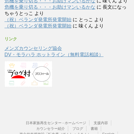
危機を乗り切る・・・お助けマンいるかな
に
味くん
より
危機を乗り切る・・・お助けマンいるかな
に
長文になっ
ちゃうとっこ
より
（祝）ベランダ発電所発電開始
に
とっこ
より
（祝）ベランダ発電所発電開始
に
味くん
より
リンク
メンズカウンセリング協会
DV・モラハラ ホットライン（無料電話相談）
日本家族再生センター - ホームページ
支援内容
カウンセラー紹介
ブログ
書籍