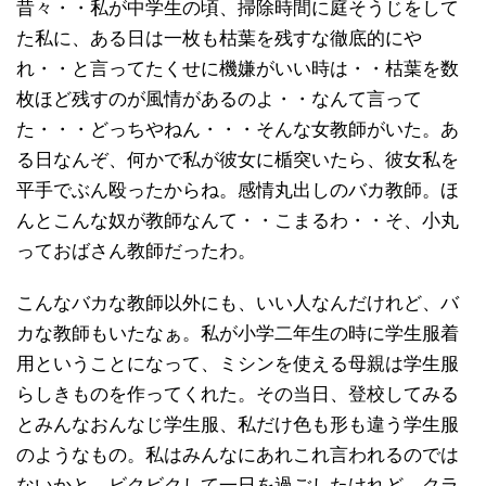
昔々・・私が中学生の頃、掃除時間に庭そうじをして
た私に、ある日は一枚も枯葉を残すな徹底的にや
れ・・と言ってたくせに機嫌がいい時は・・枯葉を数
枚ほど残すのが風情があるのよ・・なんて言って
た・・・どっちやねん・・・そんな女教師がいた。あ
る日なんぞ、何かで私が彼女に楯突いたら、彼女私を
平手でぶん殴ったからね。感情丸出しのバカ教師。ほ
んとこんな奴が教師なんて・・こまるわ・・そ、小丸
っておばさん教師だったわ。
こんなバカな教師以外にも、いい人なんだけれど、バ
カな教師もいたなぁ。私が小学二年生の時に学生服着
用ということになって、ミシンを使える母親は学生服
らしきものを作ってくれた。その当日、登校してみる
とみんなおんなじ学生服、私だけ色も形も違う学生服
のようなもの。私はみんなにあれこれ言われるのでは
ないかと、ビクビクして一日を過ごしたけれど、クラ