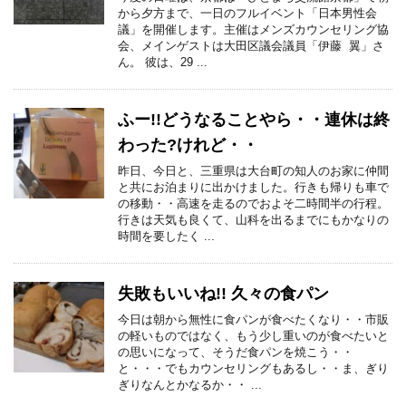
から夕方まで、一日のフルイベント「日本男性会
議」を開催します。主催はメンズカウンセリング協
会、メインゲストは大田区議会議員「伊藤 翼」さ
ん。 彼は、29 ...
ふー!!どうなることやら・・連休は終
わった?けれど・・
昨日、今日と、三重県は大台町の知人のお家に仲間
と共にお泊まりに出かけました。行きも帰りも車で
の移動・・高速を走るのでおよそ二時間半の行程。
行きは天気も良くて、山科を出るまでにもかなりの
時間を要したく ...
失敗もいいね!! 久々の食パン
今日は朝から無性に食パンが食べたくなり・・市販
の軽いものではなく、もう少し重いのが食べたいと
の思いになって、そうだ食パンを焼こう・・
と・・・でもカウンセリングもあるし・・ま、ぎり
ぎりなんとかなるか・・ ...