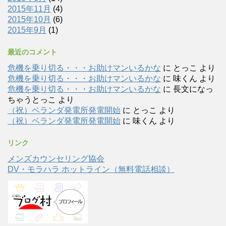
2015年11月
(4)
2015年10月
(6)
2015年9月
(1)
最近のコメント
危機を乗り切る・・・お助けマンいるかな
に
とっこ
より
危機を乗り切る・・・お助けマンいるかな
に
味くん
より
危機を乗り切る・・・お助けマンいるかな
に
長文になっ
ちゃうとっこ
より
（祝）ベランダ発電所発電開始
に
とっこ
より
（祝）ベランダ発電所発電開始
に
味くん
より
リンク
メンズカウンセリング協会
DV・モラハラ ホットライン（無料電話相談）