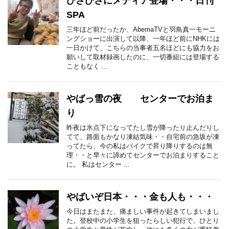
ひさびさにメディア登場・・・日刊
SPA
三年ほど前だったか、AbemaTVと羽鳥真一モーニ
ングショーに出演して以降、一年ほど前にNHKには
一日かけて、こちらの当事者五名ほどにも協力をお
願いして取材録画したのに、一切番組には登場する
こともなく ...
やばっ雪の夜 センターでお泊ま
り
昨夜は氷点下になってたし雪が降ったり止んだりし
てて、路面もかなり凍結気味・・自宅前の急坂が凍
ってたら、今の私はバイクで昇り降りするのは無
理・・と早々に諦めてセンターでお泊まりすること
に。 私はセンター ...
やばいぞ日本・・・金も人も・・・
今日はまたまた、痛ましい事件が起きてしまいまし
た。登校中の小学生を狙ったらしい犯行で、ひとり