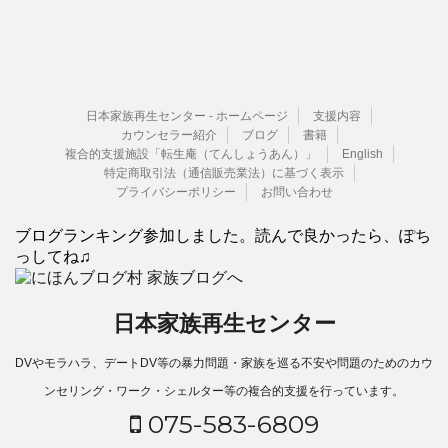
日本家族再生センター - ホームページ
支援内容
カウンセラー紹介
ブログ
書籍
複合的支援施設「転生庵（てんしょうあん）」
English
特定商取引法（通信販売業法）に基づく表示
プライバシーポリシー
お問い合わせ
ブログランキング参加しました。読んで良かったら、ぽち
っしてね♫
日本家族再生センター
DVやモラハラ、デートDV等の暴力問題・家族を巡る不安や問題のためのカウ
ンセリング・ワーク・シェルター等の複合的支援を行っています。
075-583-6809