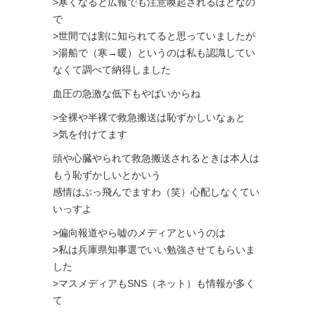
>寒くなると広報でも注意喚起されるほどなの
で
>世間では割に知られてると思っていましたが
>湯船で（寒→暖）というのは私も認識してい
なくて調べて納得しました
血圧の急激な低下もやばいからね
>全裸や半裸で救急搬送は恥ずかしいなぁと
>気を付けてます
頭や心臓やられて救急搬送されるときは本人は
もう恥ずかしいとかいう
感情はぶっ飛んでますわ（笑）心配しなくてい
いっすよ
>偏向報道やら嘘のメディアというのは
>私は兵庫県知事選でいい勉強させてもらいま
した
>マスメディアもSNS（ネット）も情報が多く
て