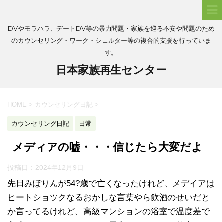
DVやモラハラ、デートDV等の暴力問題・家族を巡る不安や問題のため
のカウンセリング・ワーク・シェルター等の複合的支援を行っていま
す。
日本家族再生センター
HOME
>
カウンセリング日記
>
カウンセリング日記
日常
メディアの嘘・・・信じたら大変だよ
投稿日：
2024年12月9日
先日みぽりんが54?歳で亡くなったけれど、メデイアは
ヒートショツクなるおかしな言葉やら飲酒のせいだと
か言ってるけれど、高級マンションの浴室で温度差で