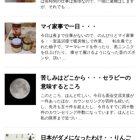
は長時間の仕事は無理なので、一階に避難はします
が、それでも ...
マイ家事で一日・・・
今日は夜まで仕事がないので、のんびりとマイ家事
を・・室温10度で暖房無しで作業。 転生庵でと
れた柚子で、マーマレードを作ったり、黒ニンニク
を仕上げたり。 痩せて履けるようになった昔のズボ
ンや、頂い ...
苦しみはどこから・・・セラピーの
意味するところ
このところ、ほんと忙しい。今日も面会交流支援が
一件あったほか、カウンセリングが四件も続いた
し。先月も五十件を超えたし、今月もすでに四十数
件のカウンセリング件数になっています。ほんとに
私の限界まで近づい ...
日本がダメになったわけ・・りんご