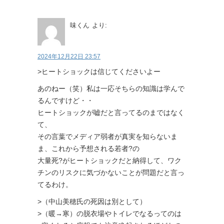
味くん
より:
2024年12月22日 23:57
>ヒートショックは信じてくださいよー
あのねー（笑）私は一応そちらの知識は学んで
るんですけど・・
ヒートショックが嘘だと言ってるのまではなく
て、
その言葉でメディア弱者が真実を知らないま
ま、これから予想される若者?の
大量死?がヒートショックだと納得して、ワク
チンのリスクに気づかないことが問題だと言っ
てるわけ。
>（中山美穂氏の死因は別として）
>（暖→寒）の脱衣場やトイレでなるってのは