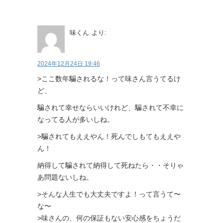
味くん
より:
2024年12月24日 19:46
>ここ数年騙されるな！って味さん言うてるけ
ど、
騙されて幸せならいいけれど、騙されて不幸に
なってる人が多いしね。
>騙されてもええやん！死んでしもてもええや
ん！
納得して騙されて納得して死ねたら・・そりゃ
あ問題ないしね。
>そんな人生でも大丈夫ですよ！って言うて〜
な〜
>味さんの、何の保証もない安心感をちょうだ