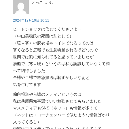
とっこ
より:
2024年12月10日 10:11
ヒートショックは信じてくださいよー
（中山美穂氏の死因は別として）
（暖→寒）の脱衣場やトイレでなるってのは
寒くなると広報でも注意喚起されるほどなので
世間では割に知られてると思っていましたが
湯船で（寒→暖）というのは私も認識していなくて調
べて納得しました
全裸や半裸で救急搬送は恥ずかしいなぁと
気を付けてます
偏向報道やら嘘のメディアというのは
私は兵庫県知事選でいい勉強させてもらいました
マスメディアもSNS（ネット）も情報が多くて
（ネットはエコーチェンバーで似たような情報ばかり
入ってくるし）
内容はマスメディアvsネットみたいなのも多くて