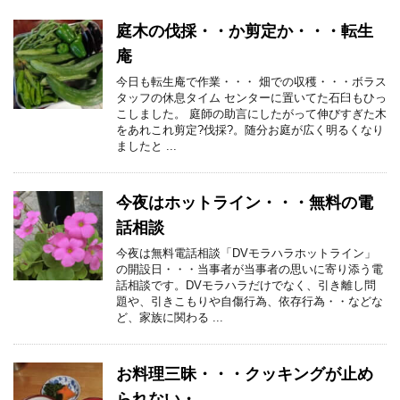
庭木の伐採・・か剪定か・・・転生
庵
今日も転生庵で作業・・・ 畑での収穫・・・ボラス
タッフの休息タイム センターに置いてた石臼もひっ
こしました。 庭師の助言にしたがって伸びすぎた木
をあれこれ剪定?伐採?。随分お庭が広く明るくなり
ましたと ...
今夜はホットライン・・・無料の電
話相談
今夜は無料電話相談「DVモラハラホットライン」
の開設日・・・当事者が当事者の思いに寄り添う電
話相談です。DVモラハラだけでなく、引き離し問
題や、引きこもりや自傷行為、依存行為・・などな
ど、家族に関わる ...
お料理三昧・・・クッキングが止め
られない・