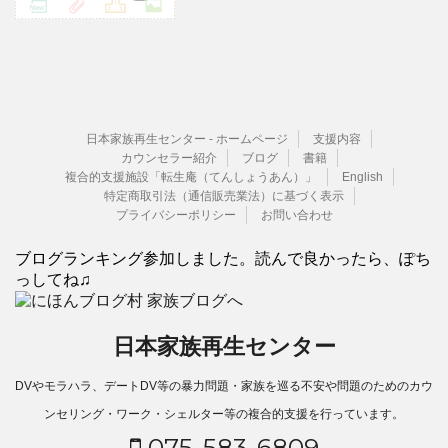
日本家族再生センター - ホームページ
支援内容
カウンセラー紹介
ブログ
書籍
複合的支援施設「転生庵（てんしょうあん）」
English
特定商取引法（通信販売業法）に基づく表示
プライバシーポリシー
お問い合わせ
ブログランキング参加しました。読んで良かったら、ぽち
っしてね♫
日本家族再生センター
DVやモラハラ、デートDV等の暴力問題・家族を巡る不安や問題のためのカウ
ンセリング・ワーク・シェルター等の複合的支援を行っています。
075-583-6809