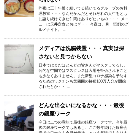
昨夜は三十年近く続いてる続いてるグループのお料
理教室・・・なんだかんだとそれぞれの人生をとも
に語り続けてきた仲間はありがたいもの・・・ メニ
ューは天丼定食とおはぎ・・ 今夜は、月一恒例のグ
ルメナイト。 ...
メディアは洗脳装置・・・真実は探
さないと見つからない
日本ではまだほとんどの皆さんがマスクしてるし、
公的な空間ではマスクレスは入場を拒否されること
も少なくありません。また新型コロナ感染を予防す
るためのワクチンも第四回の接種100万人分が開始
されたとか・・ ...
どんな出会いになるかな・・・最後
の銀座ワーク
今日は二つの意味で最後の銀座ワークです。今年最
後の銀座ワークでもあるし、ここ数年続けた銀座会
場でのワークも今日が最後、という意味でもありま