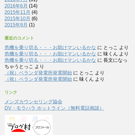
2016年6月
(14)
2015年11月
(4)
2015年10月
(6)
2015年9月
(1)
最近のコメント
危機を乗り切る・・・お助けマンいるかな
に
とっこ
より
危機を乗り切る・・・お助けマンいるかな
に
味くん
より
危機を乗り切る・・・お助けマンいるかな
に
長文になっ
ちゃうとっこ
より
（祝）ベランダ発電所発電開始
に
とっこ
より
（祝）ベランダ発電所発電開始
に
味くん
より
リンク
メンズカウンセリング協会
DV・モラハラ ホットライン（無料電話相談）