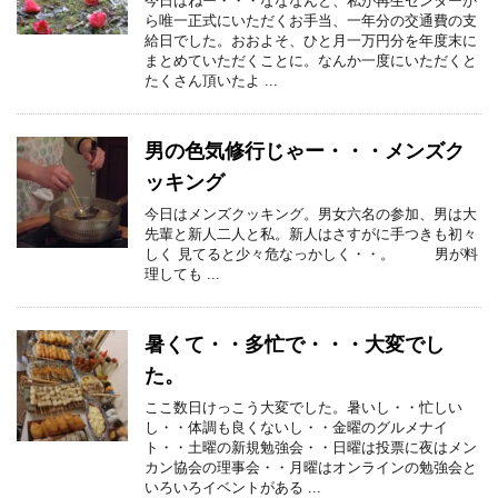
今日はねー・・・なななんと、私が再生センターか
ら唯一正式にいただくお手当、一年分の交通費の支
給日でした。おおよそ、ひと月一万円分を年度末に
まとめていただくことに。なんか一度にいただくと
たくさん頂いたよ ...
男の色気修行じゃー・・・メンズク
ッキング
今日はメンズクッキング。男女六名の参加、男は大
先輩と新人二人と私。新人はさすがに手つきも初々
しく 見てると少々危なっかしく・・。 男が料
理しても ...
暑くて・・多忙で・・・大変でし
た。
ここ数日けっこう大変でした。暑いし・・忙しい
し・・体調も良くないし・・金曜のグルメナイ
ト・・土曜の新規勉強会・・日曜は投票に夜はメン
カン協会の理事会・・月曜はオンラインの勉強会と
いろいろイベントがある ...