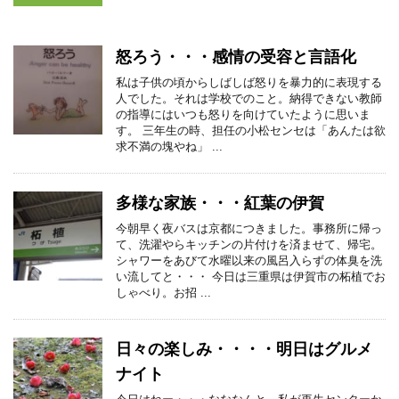
怒ろう・・・感情の受容と言語化
私は子供の頃からしばしば怒りを暴力的に表現する
人でした。それは学校でのこと。納得できない教師
の指導にはいつも怒りを向けていたように思いま
す。 三年生の時、担任の小松センセは「あんたは欲
求不満の塊やね」 ...
多様な家族・・・紅葉の伊賀
今朝早く夜バスは京都につきました。事務所に帰っ
て、洗濯やらキッチンの片付けを済ませて、帰宅。
シャワーをあびて水曜以来の風呂入らずの体臭を洗
い流してと・・・ 今日は三重県は伊賀市の柘植でお
しゃべり。お招 ...
日々の楽しみ・・・・明日はグルメ
ナイト