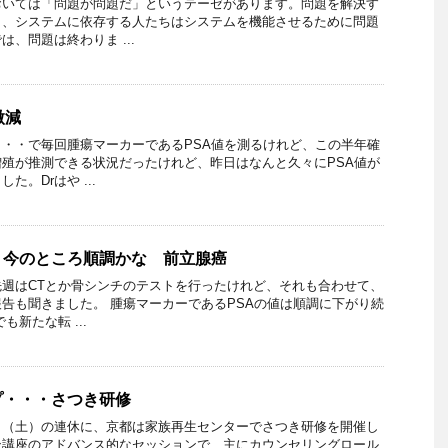
おいては「問題が問題だ」というテーゼがあります。問題を解決す
き、システムに依存する人たちはシステムを機能させるために問題
、問題は終わりま ...
微減
・・で毎回腫瘍マーカーであるPSA値を測るけれど、この半年確
殖が推測できる状況だったけれど、昨日はなんと久々にPSA値が
。Drはや ...
・今のところ順調かな 前立腺癌
週はCTとか骨シンチのテストを行ったけれど、それも合わせて、
告も聞きました。 腫瘍マーカーであるPSAの値は順調に下がり続
も新たな転 ...
プ・・・さつき研修
日（土）の連休に、京都は家族再生センターでさつき研修を開催し
ン講座のアドバンス的なセッションで、主にカウンセリングロール