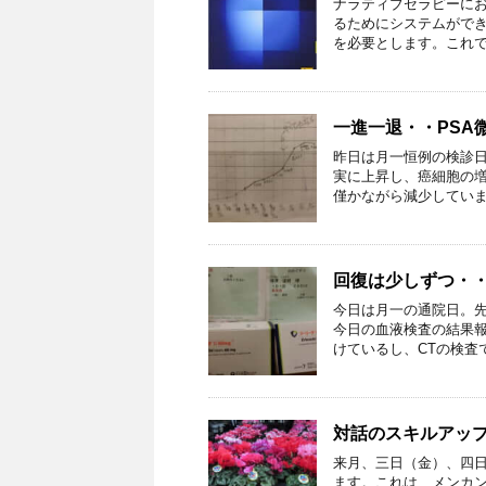
ナラティブセラピーに
るためにシステムがで
を必要とします。これでは
一進一退・・PSA
昨日は月一恒例の検診日
実に上昇し、癌細胞の増
僅かながら減少していました
回復は少しずつ・
今日は月一の通院日。先
今日の血液検査の結果報
けているし、CTの検査で
対話のスキルアッ
来月、三日（金）、四
ます。これは、メンカ