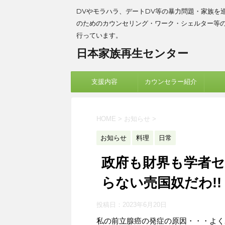
DVやモラハラ、デートDV等の暴力問題・家族を
のためのカウンセリング・ワーク・シェルター等
行っています。
日本家族再生センター
支援内容
カウンセラー紹介
HOME
>
お知らせ
>
お知らせ
料理
日常
政府も財界も学者
らない売国奴だわ!!
投稿日：
2023年6月20日
私の前立腺癌の発症の原因・・・よく