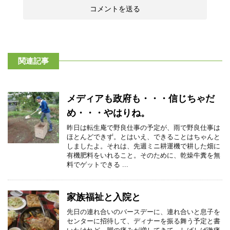
関連記事
メディアも政府も・・・信じちゃだ
め・・・やはりね。
昨日は転生庵で野良仕事の予定が、雨で野良仕事は
ほとんどできず。とはいえ、できることはちゃんと
しましたよ。それは、先週ミニ耕運機で耕した畑に
有機肥料をいれること。そのために、乾燥牛糞を無
料でゲットできる ...
家族福祉と入院と
先日の連れ合いのバースデーに、連れ合いと息子を
センターに招待して、ディナーを振る舞う予定と書