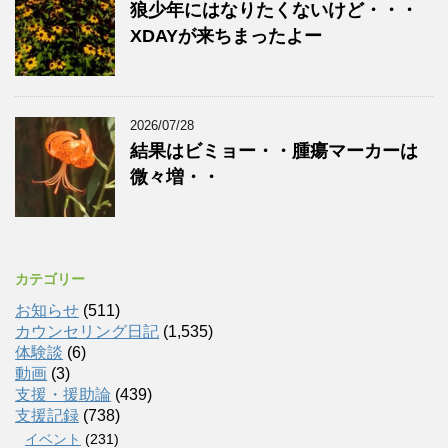
狼少年にはなりたくないけど・・・
XDAYが来ちまったよー
2026/07/28
結果はビミョー・・腫瘍マーカーは
微々増・・
カテゴリー
お知らせ
(511)
カウンセリング日記
(1,535)
体験談
(6)
動画
(3)
支援・援助論
(439)
支援記録
(738)
イベント
(231)