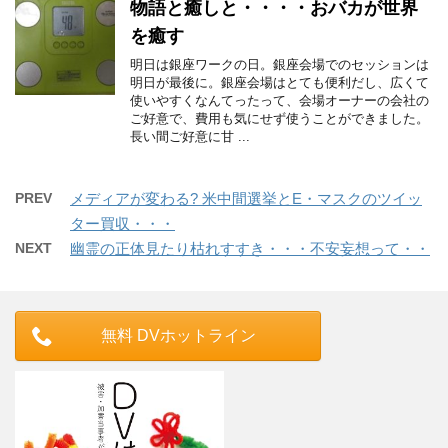
物語と癒しと・・・・おバカが世界
を癒す
明日は銀座ワークの日。銀座会場でのセッションは
明日が最後に。銀座会場はとても便利だし、広くて
使いやすくなんてったって、会場オーナーの会社の
ご好意で、費用も気にせず使うことができました。
長い間ご好意に甘 ...
PREV
メディアが変わる? 米中間選挙とE・マスクのツイッ
ター買収・・・
NEXT
幽霊の正体見たり枯れすすき・・・不安妄想って・・
無料 DVホットライン