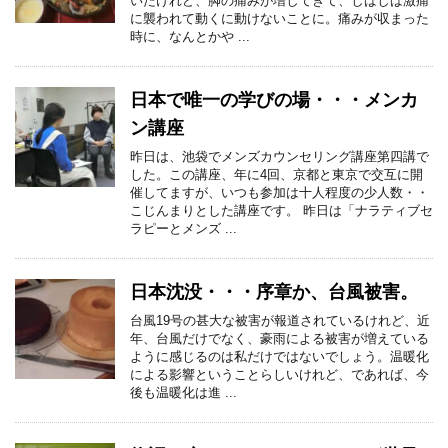
いたけれど、脚の痛みが増してきて、しばしば激痛
に襲われて動くに動けないことに。痛みが収まった
時に、なんとかや ...
日本で唯一の学びの場・・・メンカ
ン講座
昨日は、池袋でメンズカウンセリング講座第四講で
した。この講座、年に4回、京都と東京で交互に開
催してますが、いつも参加は十人程度の少人数・・
こじんまりとした講座です。 昨日は「ナラティブセ
ラピーとメンズ ...
日本沈没・・・序章か、台風被害。
台風19号の甚大な被害が報道されているけれど、近
年、台風だけでなく、豪雨による被害が増えている
ように感じるのは私だけではないでしょう。温暖化
による影響ということらしいけれど、であれば、今
後も温暖化は進 ...