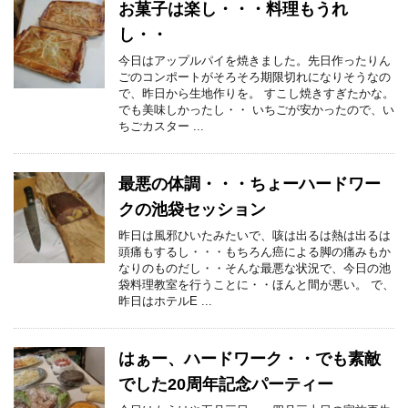
お菓子は楽し・・・料理もうれ
し・・
今日はアップルパイを焼きました。先日作ったりん
ごのコンポートがそろそろ期限切れになりそうなの
で、昨日から生地作りを。 すこし焼きすぎたかな。
でも美味しかったし・・ いちごが安かったので、い
ちごカスター ...
最悪の体調・・・ちょーハードワー
クの池袋セッション
昨日は風邪ひいたみたいで、咳は出るは熱は出るは
頭痛もするし・・・もちろん癌による脚の痛みもか
なりのものだし・・そんな最悪な状況で、今日の池
袋料理教室を行うことに・・ほんと間が悪い。 で、
昨日はホテルE ...
はぁー、ハードワーク・・でも素敵
でした20周年記念パーティー