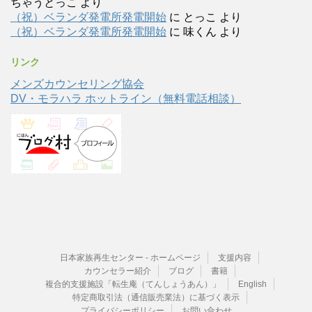
ちゃうとっこ
より
（祝）ベランダ発電所発電開始
に
とっこ
より
（祝）ベランダ発電所発電開始
に
味くん
より
リンク
メンズカウンセリング協会
DV・モラハラ ホットライン（無料電話相談）
日本家族再生センター - ホームページ
支援内容
カウンセラー紹介
ブログ
書籍
複合的支援施設「転生庵（てんしょうあん）」
English
特定商取引法（通信販売業法）に基づく表示
プライバシーポリシー
お問い合わせ