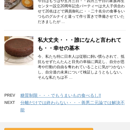
今日はもうはや五月三日・・四月三十日の家族再生
センター設立20周年記念パーティーは大人子供合わ
せて20名ほどで満員御礼に・・二十名分の食事をい
つものグルナイと違って作り置きで準備させていた
だきましたが ...
私大丈夫・・・誰になんと言われて
も・・幸せの基本
今、私たち特に日本人は従順に飼い慣らされて、抵
抗もせずたんたんと目先の幸福に満足し、自分が思
考や行動の自由を奪われていることに気がつかない
し、自分達の未来について検証しようともしない。
そんな私たちは不 ...
PREV
糖質制限・・・でもうまいもの食べるし!!
NEXT
分離だけでは終わらない・・・善悪二元論では解決不
能