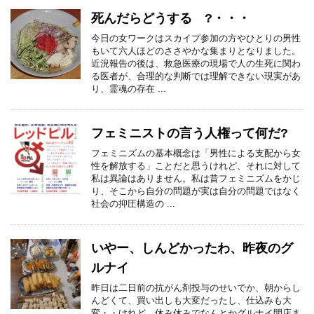
死んだらどうする ?・・・
今日の女ワークはスカイプ参加の方やひとりの男性
もいて六人ほどのささやかな集まりとなりました。
近況報告の後は、救急医療の現場で人の生死に関わ
る医者が、合理的な判断では理解できない現実があ
り、霊魂の存在 ...
フェミニストの言う人権って何だ?
フェミニズムの基本概念は「男性による支配から女
性を解放する」ことだと思うけれど、それに対して
私は異論はありません。私は昔フェミニズムをかじ
り、そこから自分の問題が実は自分の問題ではなく
社会の抑圧構造の ...
いやー、しんどかったわ、昨夜のグ
ルナイ
昨日は二日前の抗がん剤投与のせいでか、朝からし
んどくて、買い出しも大変だったし、仕込みも大
変・・けれど、休み休みでなんとかグルナイ開店ま