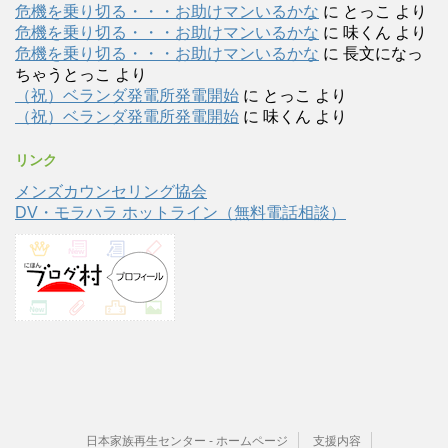
危機を乗り切る・・・お助けマンいるかな
に
とっこ
より
危機を乗り切る・・・お助けマンいるかな
に
味くん
より
危機を乗り切る・・・お助けマンいるかな
に
長文になっ
ちゃうとっこ
より
（祝）ベランダ発電所発電開始
に
とっこ
より
（祝）ベランダ発電所発電開始
に
味くん
より
リンク
メンズカウンセリング協会
DV・モラハラ ホットライン（無料電話相談）
日本家族再生センター - ホームページ
支援内容