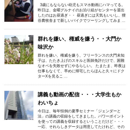
3歳にもならない幼児もスマホ動画にハマってる。
昨日は、金曜グルナイのお泊り組がセンターを退出
したのはお昼過ぎ・・ 昼過ぎには天気もいいし、狸
谷農牧舎まで新しいバイクでツーリングしてみま ...
群れを嫌い、権威を嫌う・・大門か
味沢か
群れを嫌い、権威を嫌う、フリーランスの大門未知
子は、たたき上げのスキルと医師免許だけで、困難
なオペを失敗せずにやるらしい。 たまたま、昨夜は
仕事もなくて、早めに帰宅したらほんと久々にドク
ターXを見るこ ...
講義も動画の配信・・・大学生もか
わいちょ
今日は、毎年恒例の夏季セミナー「ジェンダーと
法」の講義の収録をしてきました。パワーポイント
を使っての講義を収録するということだけど・・・
一応、それらしきデータは用意してたけれど、その