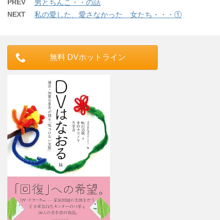
PREV
男とちんこ・・の話
NEXT
私の愛した、愛さなかった 女たち・・・①
無料 DVホットライン