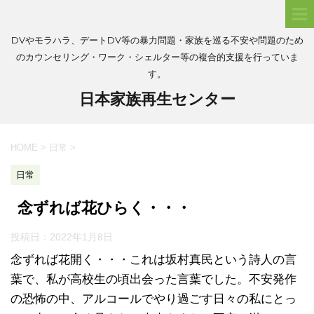
DVやモラハラ、デートDV等の暴力問題・家族を巡る不安や問題のため
のカウンセリング・ワーク・シェルター等の複合的支援を行っていま
す。
日本家族再生センター
HOME
>
日常
>
日常
念ずれば花ひらく・・・
投稿日：
2022年1月8日
念ずれば花開く・・・これは坂村真民という詩人の言
葉で、私が高校生の頃出会った言葉でした。不安発作
の恐怖の中、アルコールでやり過ごす日々の私にとっ