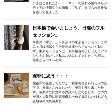
引き起こされたか・・・ネットで流れる情報やらメ
ディアの情報やらを俯瞰して見て、立てられる推論
を語って見ました ...
日本橋で会いましょう。日曜のフル
セッション。
今度の日曜は、三ヶ月ぶりの東京セッション。この
二ヶ月は病気やら坐骨神経痛やらでまったく動け
ず、東京セッションは、東京担当のよしりんにファ
シリをお願いして私はお休みしてました。今回は、
電車からバスへの乗 ...
冤罪に思う・・・
強姦罪で服役してた方が、被害者と言われる人の証
言で、無罪とされましたが、冤罪を作り出した検
察、裁判所にに対する異議申し立てとして、この方
が国と大阪府に国家賠償を求めて提訴したけれど大
阪地裁の大島裁判長 ...