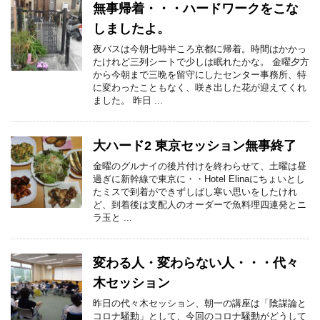
無事帰着・・・ハードワークをこな
しましたよ。
夜バスは今朝七時半ころ京都に帰着。時間はかかっ
たけれど三列シートで少しは眠れたかな。 金曜夕方
から今朝まで三晩を留守にしたセンター事務所、特
に変わったこともなく、咲き出した花が迎えてくれ
ました。 昨日 ...
大ハード2 東京セッション無事終了
金曜のグルナイの後片付けを終わらせて、土曜は昼
過ぎに新幹線で東京に・・Hotel Elinaにちょいとし
たミスで到着ができずしばし寒い思いをしたけれ
ど、到着後は支配人のオーダーで魚料理四連発とニ
ラ玉と ...
変わる人・変わらない人・・・代々
木セッション
昨日の代々木セッション、朝一の講座は「陰謀論と
コロナ騒動」として、今回のコロナ騒動がどうして