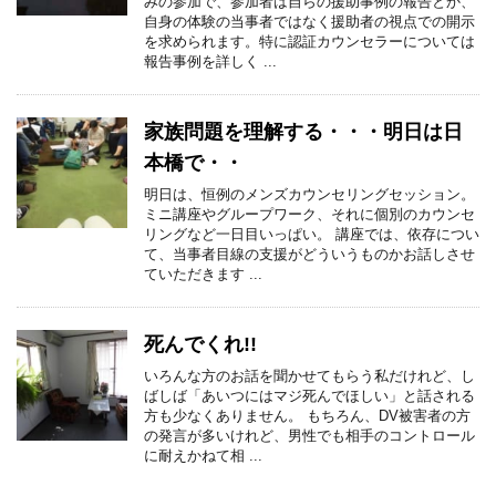
みの参加で、参加者は自らの援助事例の報告とか、
自身の体験の当事者ではなく援助者の視点での開示
を求められます。特に認証カウンセラーについては
報告事例を詳しく ...
家族問題を理解する・・・明日は日
本橋で・・
明日は、恒例のメンズカウンセリングセッション。
ミニ講座やグループワーク、それに個別のカウンセ
リングなど一日目いっぱい。 講座では、依存につい
て、当事者目線の支援がどういうものかお話しさせ
ていただきます ...
死んでくれ!!
いろんな方のお話を聞かせてもらう私だけれど、し
ばしば「あいつにはマジ死んでほしい」と話される
方も少なくありません。 もちろん、DV被害者の方
の発言が多いけれど、男性でも相手のコントロール
に耐えかねて相 ...