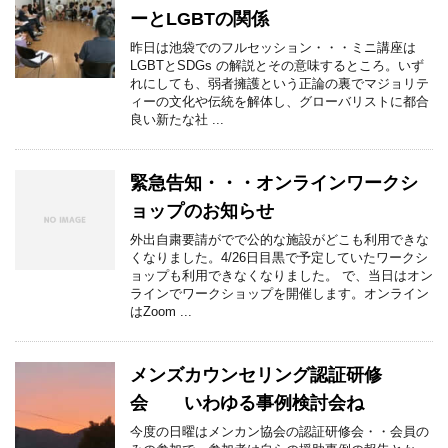
ーとLGBTの関係
昨日は池袋でのフルセッション・・・ミニ講座は
LGBTとSDGs の解説とその意味するところ。いず
れにしても、弱者擁護という正論の裏でマジョリテ
ィーの文化や伝統を解体し、グローバリストに都合
良い新たな社 ...
緊急告知・・・オンラインワークシ
ョップのお知らせ
外出自粛要請がでで公的な施設がどこも利用できな
くなりました。4/26日目黒で予定していたワークシ
ョップも利用できなくなりました。 で、当日はオン
ラインでワークショップを開催します。オンライン
はZoom ...
メンズカウンセリング認証研修
会 いわゆる事例検討会ね
今度の日曜はメンカン協会の認証研修会・・会員の