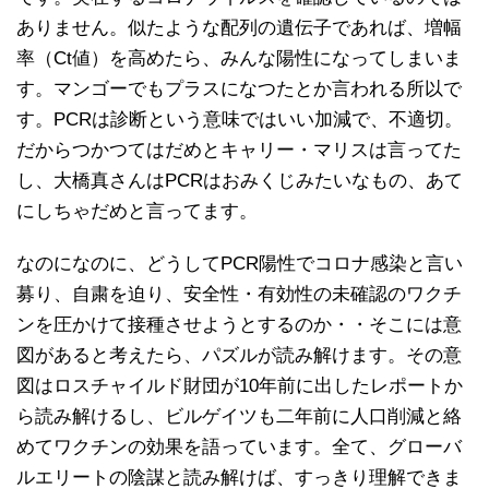
ありません。似たような配列の遺伝子であれば、増幅
率（Ct値）を高めたら、みんな陽性になってしまいま
す。マンゴーでもプラスになつたとか言われる所以で
す。PCRは診断という意味ではいい加減で、不適切。
だからつかつてはだめとキャリー・マリスは言ってた
し、大橋真さんはPCRはおみくじみたいなもの、あて
にしちゃだめと言ってます。
なのになのに、どうしてPCR陽性でコロナ感染と言い
募り、自粛を迫り、安全性・有効性の未確認のワクチ
ンを圧かけて接種させようとするのか・・そこには意
図があると考えたら、パズルが読み解けます。その意
図はロスチャイルド財団が10年前に出したレポートか
ら読み解けるし、ビルゲイツも二年前に人口削減と絡
めてワクチンの効果を語っています。全て、グローバ
ルエリートの陰謀と読み解けば、すっきり理解できま