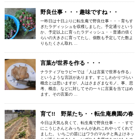
野良仕事・・・趣味ですね・・
一昨日は十日ぶりに転生庵で野良仕事・・・育ちす
ぎたラディッシュを収穫しました。予定通りという
か、予定以上に育ったラディッシュ・・普通の倍く
らいの大きさに育ってたし、個数も予定してた数よ
りもたくさん取れ ...
言葉が世界を作る・・・
ナラティブセラピーでは「人は言葉で世界を作る」
というような言説があります。すこしわかりづらい
概念とは思いますが、人はさまざまなモノ、事、思
考、概念、などに対してその一々に言葉を当てはめ
ます。その言葉の ...
育て!! 野菜たち・・転生庵農園の春
今日は天気も良くて、転生庵で野良仕事・・・すで
にこうじさんとみっちゃんがあれこれやってくれて
ました。 いちごの苗にはワラのマルチと鳥よけネッ