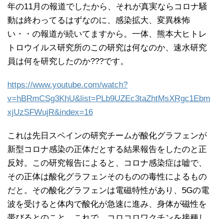
年の11月の報道でしたから、それが真実ならコロナ騒
動は終わってるはずなのに、感染拡大、変異株怖
い・・の報道が続いてますから。一体、熊本大ヒトレ
トロウイルス研究所のこの研究は何なのか、速水研究
員は何を研究したのか???です。
https://www.youtube.com/watch?
v=hBRmCSg3KhU&list=PLb9UZEc3taZhtMsXRgc1Ebm
xjUzSFWujR&index=16
これは先日スペインの研究チームが酸化グラフェンが
新型コロナ感染の正体だとする結果報告をしたのと正
反対。この研究報告によると、コロナ感染症は嘘で、
その正体は酸化グラフェンそのものの毒性によるもの
だと。その酸化グラフェンは電磁特性があり、5Gの電
波を受けると体内で酸化が急速に進み、身体が磁性を
帯びるとのこと。これで、コロコロワクチンを接種し