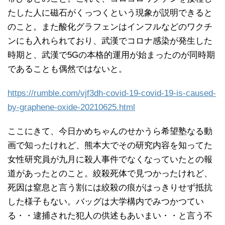
たした人に磁石がくっつくという現象が説明できると
のこと。また酸化グラフェンはインフルなどのワクチ
ンにも入れられており、武漢でコロナ感染が発生した
時期と、武漢で5Gの本格的運用が始まったのが同時期
であることも偶然ではないと。
https://rumble.com/vjf3dh-covid-19-covid-19-is-caused-
by-graphene-oxide-20210625.html
ここにきて、今日かめちゃんのせかうら希望塾なる動
画で知ったけれど、熊本大でその研究内容を知ってた
女性研究員が九月に殺人事件でなくなっていたとの報
道があったとのこと。絞殺死体で見つかったけれど、
死因は窒息と言う割には絞殺の痕がはっきりせず抵抗
した様子もない。バッグは大学構内でみつかつてい
る・・逮捕された犯人の供述もあいまい・・と言う不