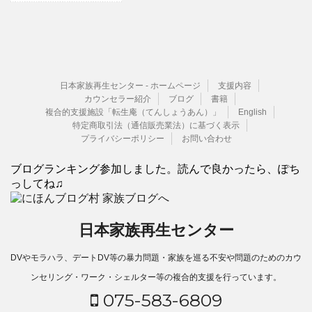
日本家族再生センター - ホームページ
支援内容
カウンセラー紹介
ブログ
書籍
複合的支援施設「転生庵（てんしょうあん）」
English
特定商取引法（通信販売業法）に基づく表示
プライバシーポリシー
お問い合わせ
ブログランキング参加しました。読んで良かったら、ぽち
っしてね♫
日本家族再生センター
DVやモラハラ、デートDV等の暴力問題・家族を巡る不安や問題のためのカウ
ンセリング・ワーク・シェルター等の複合的支援を行っています。
075-583-6809