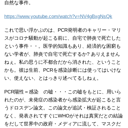
自然な事件。
https://www.youtube.com/watch?v=NV4gBxgNsQk
これで思い浮かぶのは、PCR発明者のキャリー・マリ
スがコロナ騒動が起こる前に、自宅で肺炎で死亡した
という事件・・。医学的知識もあり、経済的な困窮も
ない学者が、肺炎で自宅で死亡するか? ありえません
ねぇ。私の思うに不都合だから消された、ということ
かも。彼は生前、PCRを感染診断には使ってはいけな
い、使えない、とはっきり述べてるしねぇ。
PCR陽性＝感染 の嘘・・・この嘘をもとに、用いら
れたのが、未発症の感染者から感染拡大が起こると言
うドロスデン論文。この論文が追試・検証されること
なく、発表されてすぐにWHOがそれは真実だとの結論
をだして世界中の政府・メディアに流して、マスクだ