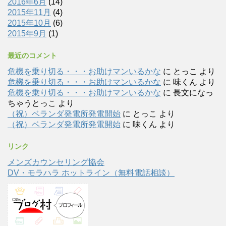
2016年6月
(14)
2015年11月
(4)
2015年10月
(6)
2015年9月
(1)
最近のコメント
危機を乗り切る・・・お助けマンいるかな
に
とっこ
より
危機を乗り切る・・・お助けマンいるかな
に
味くん
より
危機を乗り切る・・・お助けマンいるかな
に
長文になっ
ちゃうとっこ
より
（祝）ベランダ発電所発電開始
に
とっこ
より
（祝）ベランダ発電所発電開始
に
味くん
より
リンク
メンズカウンセリング協会
DV・モラハラ ホットライン（無料電話相談）