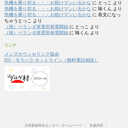
危機を乗り切る・・・お助けマンいるかな
に
とっこ
より
危機を乗り切る・・・お助けマンいるかな
に
味くん
より
危機を乗り切る・・・お助けマンいるかな
に
長文になっ
ちゃうとっこ
より
（祝）ベランダ発電所発電開始
に
とっこ
より
（祝）ベランダ発電所発電開始
に
味くん
より
リンク
メンズカウンセリング協会
DV・モラハラ ホットライン（無料電話相談）
日本家族再生センター - ホームページ
支援内容