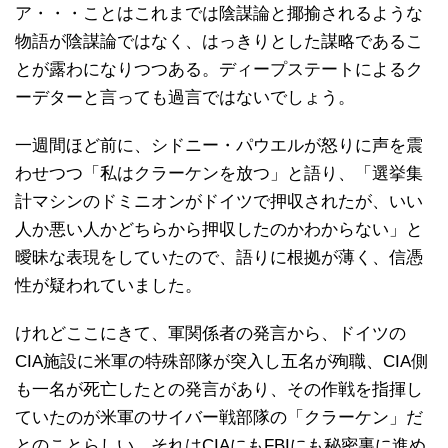
ア・・・ことはこれまでは陰謀論と揶揄されるような
物語が陰謀論ではなく、はっきりとした謀略であるこ
とが露わになりつつある。ディープステートによるク
ーデターと言っても過言ではないでしょう。
一週間ほど前に、シドニー・パウエルが怒りに声を震
わせつつ「私はクラーケンを放つ」と語り、「選挙集
計マシンのドミニオンがドイツで押収されたが、いい
人か悪い人かどちらから押収したのかわからない」と
曖昧な表現をしていたので、語りに根拠が薄く、信憑
性が疑われていました。
けれどここにきて、軍関係者の発言から、ドイツの
CIA施設に米軍の特殊部隊が突入し五名が殉職、CIA側
も一名が死亡したとの発言があり、その作戦を指揮し
ていたのが米軍のサイバー戦部隊の「クラーケン」だ
とのことらしい。それはCIAにもFBIにも秘密裏に進め