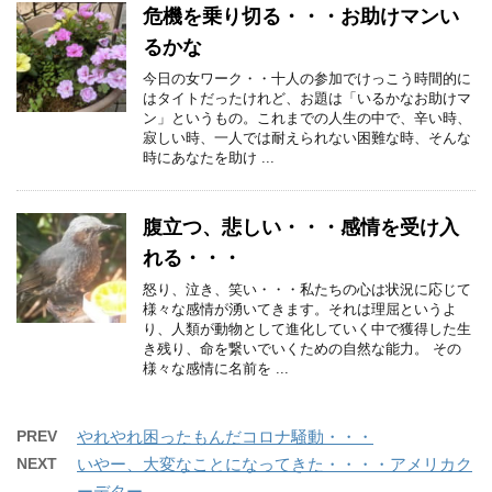
危機を乗り切る・・・お助けマンい
るかな
今日の女ワーク・・十人の参加でけっこう時間的に
はタイトだったけれど、お題は「いるかなお助けマ
ン」というもの。これまでの人生の中で、辛い時、
寂しい時、一人では耐えられない困難な時、そんな
時にあなたを助け ...
腹立つ、悲しい・・・感情を受け入
れる・・・
怒り、泣き、笑い・・・私たちの心は状況に応じて
様々な感情が湧いてきます。それは理屈というよ
り、人類が動物として進化していく中で獲得した生
き残り、命を繋いでいくための自然な能力。 その
様々な感情に名前を ...
PREV
やれやれ困ったもんだコロナ騒動・・・
NEXT
いやー、大変なことになってきた・・・・アメリカク
ーデター