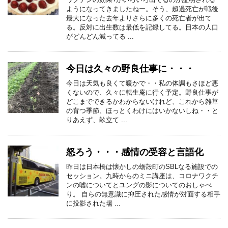
ようになってきましたねー。そう、超過死亡が戦後
最大になった去年よりさらに多くの死亡者が出て
る。反対に出生数は最低を記録してる。日本の人口
がどんどん減ってる ...
今日は久々の野良仕事に・・・
今日は天気も良くて暖かで・・私の体調もさほど悪
くないので、久々に転生庵に行く予定。野良仕事が
どこまでできるかわからないけれど、これから雑草
の育つ季節、ほっとくわけにはいかないしね・・と
りあえず、畝立て ...
怒ろう・・・感情の受容と言語化
昨日は日本橋は懐かしの蛎殻町のSBLなる施設での
セッション。九時からのミニ講座は、コロナワクチ
ンの嘘についてとユングの影についてのおしゃべ
り。 自らの無意識に抑圧された感情が対面する相手
に投影された場 ...