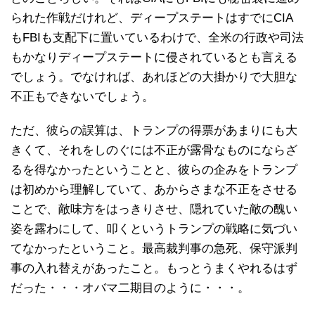
られた作戦だけれど、ディープステートはすでにCIA
もFBIも支配下に置いているわけで、全米の行政や司法
もかなりディープステートに侵されているとも言える
でしょう。でなければ、あれほどの大掛かりで大胆な
不正もできないでしょう。
ただ、彼らの誤算は、トランプの得票があまりにも大
きくて、それをしのぐには不正が露骨なものにならざ
るを得なかったということと、彼らの企みをトランプ
は初めから理解していて、あからさまな不正をさせる
ことで、敵味方をはっきりさせ、隠れていた敵の醜い
姿を露わにして、叩くというトランプの戦略に気づい
てなかったということ。最高裁判事の急死、保守派判
事の入れ替えがあったこと。もっとうまくやれるはず
だった・・・オバマ二期目のように・・・。