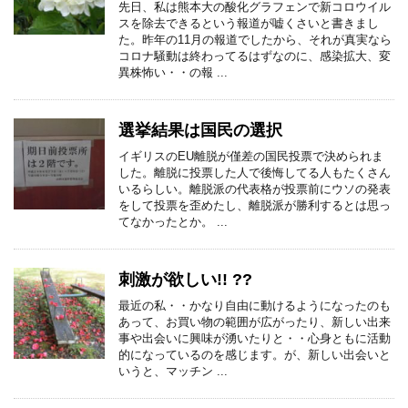
先日、私は熊本大の酸化グラフェンで新コロウイル
スを除去できるという報道が嘘くさいと書きまし
た。昨年の11月の報道でしたから、それが真実なら
コロナ騒動は終わってるはずなのに、感染拡大、変
異株怖い・・の報 ...
選挙結果は国民の選択
イギリスのEU離脱が僅差の国民投票で決められま
した。離脱に投票した人で後悔してる人もたくさん
いるらしい。離脱派の代表格が投票前にウソの発表
をして投票を歪めたし、離脱派が勝利するとは思っ
てなかったとか。 ...
刺激が欲しい!! ??
最近の私・・かなり自由に動けるようになったのも
あって、お買い物の範囲が広がったり、新しい出来
事や出会いに興味が湧いたりと・・心身ともに活動
的になっているのを感じます。が、新しい出会いと
いうと、マッチン ...