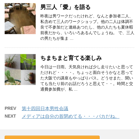
男三人「愛」を語る
昨夜は男ワークだったけれど、なんと参加者二人、
私含めて三人のワークショップ。他の二人は体調不
良で不参加だと連絡あつたし、他の人たちも夏休暇
前夜だから、いろいろあるんでしょうね。 で、三人
の男たちが集ま ...
ちまちまと育てる楽しみ
今日は一日雨。天気良ければ少し走りたいと思って
たけれど・・・・。ちょっと面白そうかなと思って
た大阪での講座もやっぱりパス。どうせまた、聞い
ても当たり前のお話だろうと思えて・・。時間と交
通費参加費が、私 ...
PREV
第十四回日本男性会議
NEXT
メディアは自分の首閉めてる・・・バカだね。