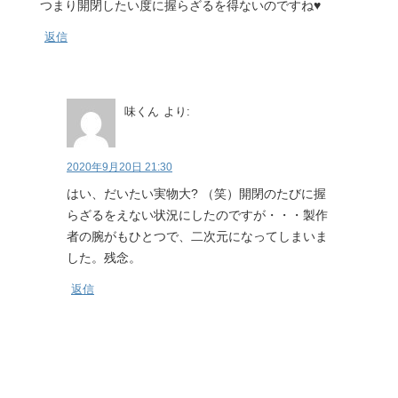
つまり開閉したい度に握らざるを得ないのですね♥️
返信
味くん
より:
2020年9月20日 21:30
はい、だいたい実物大? （笑）開閉のたびに握
らざるをえない状況にしたのですが・・・製作
者の腕がもひとつで、二次元になってしまいま
した。残念。
返信