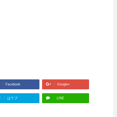
Facebook
Google+
!
はてブ
LINE