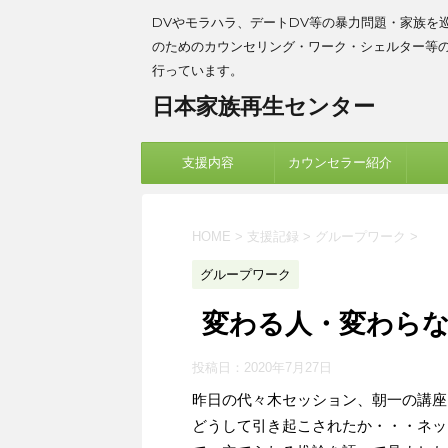
DVやモラハラ、デートDV等の暴力問題・家族を
のためのカウンセリング・ワーク・シェルター等
行っています。
日本家族再生センター
支援内容
カウンセラー紹介
HOME
>
支援記録
>
グループワーク
>
グループワーク
変わる人・変わら
投稿日：
2020年7月27日
昨日の代々木セッション、朝一の講座
どうして引き起こされたか・・・ネッ