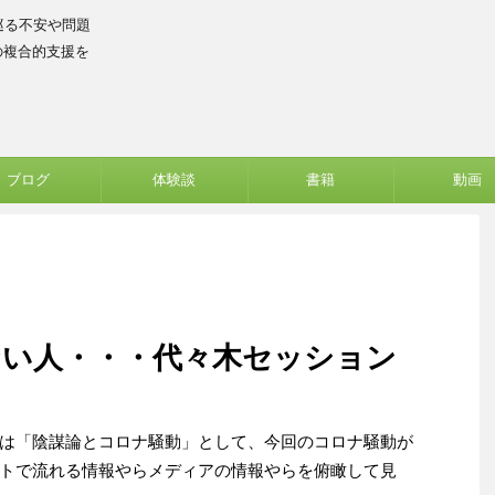
巡る不安や問題
の複合的支援を
ブログ
体験談
書籍
動画
ない人・・・代々木セッション
は「陰謀論とコロナ騒動」として、今回のコロナ騒動が
トで流れる情報やらメディアの情報やらを俯瞰して見