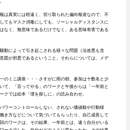
。
報は真実には程遠く、切り取られた偏向報道なので、不
してもマスク消毒にしても、ソーシャルディスタンスに
はなく、無意味であるだけでなく、ある意味有害である
騒動によって引き起こされる様々な問題（法改悪も含
意図が邪悪であるということ。それらについては、メデ
一のミニ講座・・・さすがに雨の朝、参加は十数名と少
いて、「言ってやる」のワークと午後からは「一年前と
ークでは絵本「僕を探しに」の読み合わせ。
パワーコントロールしない、されない価値観や行動様
働き方などについて気づいてもらったり、自己成長して
回のワークは、その結果、一年前とは、違う自分がいる
ワークでした。自分がどのように変わったか、その結果