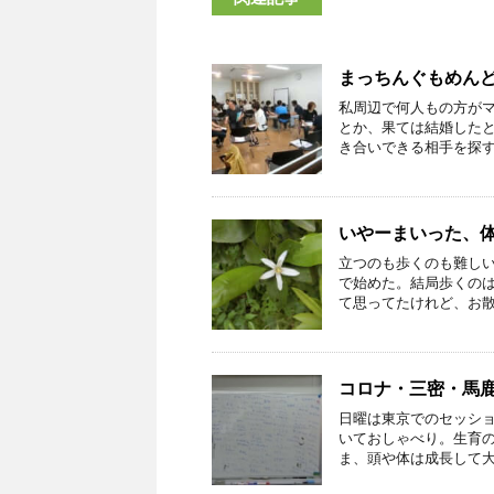
まっちんぐもめん
私周辺で何人もの方が
とか、果ては結婚した
き合いできる相手を探す場
いやーまいった、
立つのも歩くのも難し
で始めた。結局歩くの
て思ってたけれど、お散歩
コロナ・三密・馬
日曜は東京でのセッシ
いておしゃべり。生育
ま、頭や体は成長して大人