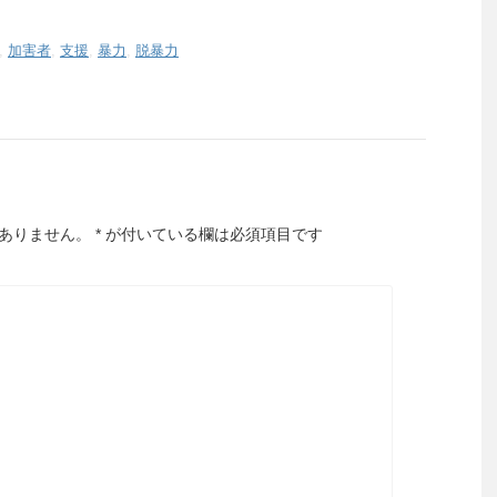
,
加害者
,
支援
,
暴力
,
脱暴力
ありません。
*
が付いている欄は必須項目です