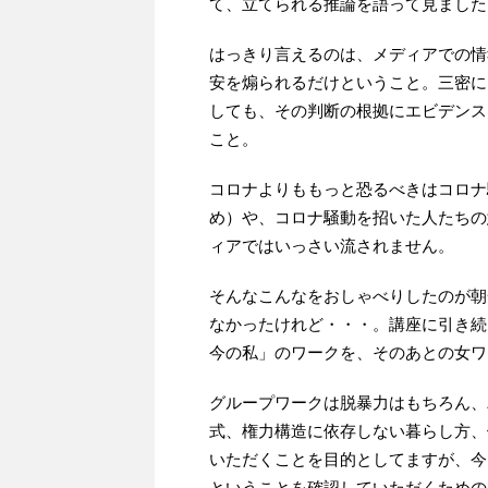
て、立てられる推論を語って見ました
はっきり言えるのは、メディアでの情
安を煽られるだけということ。三密に
しても、その判断の根拠にエビデンス
こと。
コロナよりももっと恐るべきはコロナ
め）や、コロナ騒動を招いた人たちの
ィアではいっさい流されません。
そんなこんなをおしゃべりしたのが朝
なかったけれど・・・。講座に引き続
今の私」のワークを、そのあとの女ワ
グループワークは脱暴力はもちろん、
式、権力構造に依存しない暮らし方、
いただくことを目的としてますが、今
ということを確認していただくための