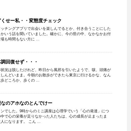
どくせー私・・変態度チェック
マッチングアプリで出会いを楽しんでるとか、付き合うことにした
とかいう話を聞いていました。確かに、今の世の中、なかなかお付
も時間もない方に ...
体調回復せず・・・
い状況は脱したけれど、昨日から風邪を引いたようで、咳、頭痛が
はしんどいまま。今朝のお散歩ができたら東京に行けるかな、なん
どころか、歩くの ...
鹿なのアホなのとんでけー
ョンでした。9時からのミニ講座は心理学でいう「心の発達」につ
の中で心の栄養が足りなかった人たちは、心の成長が止まったま
になります。 こん ...