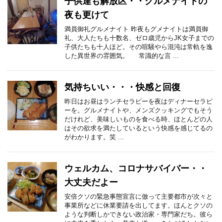
子供達も解放区・・グルメナイトの
夜も更けて
満員御礼グルメナイト 昨夜もグメナイトは満員御
礼、大人たちも十数名、ゼロ歳児からJK女子までの
子供たちも十人ほど。その喧騒やら混沌は常軌を逸
した異世界の雰囲気。 常識的な言 ...
気持ちいい・・・快感と回復
昨日はお昼はランチセラピーを夜はディナーセラピ
ーを。グルメナイトや、メンズクッキングでもそう
だけれど、美味しいものを食べる時、ほとんどの人
はその欲求を満たしているという快感を感じてるの
がわかります。笑 ...
ウェルカム、コロナサバイバー・・
大丈夫だよー
安倍クソの緊急事態宣言に倣って主要都市が次々と
事業所などに休業要請を出してます。ほんとクソの
ような判断しかできない政治家・専門家だち。彼ら