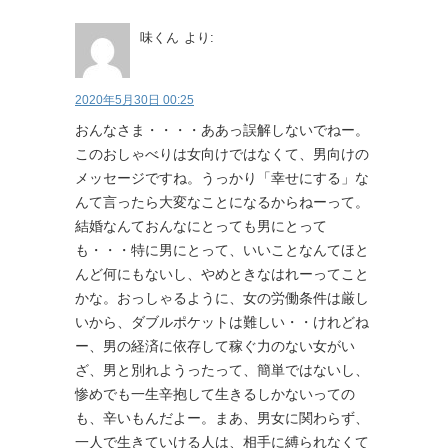
味くん
より:
2020年5月30日 00:25
おんなさま・・・・ああっ誤解しないでねー。
このおしゃべりは女向けではなくて、男向けの
メッセージですね。うっかり「幸せにする」な
んて言ったら大変なことになるからねーって。
結婚なんておんなにとっても男にとって
も・・・特に男にとって、いいことなんてほと
んど何にもないし、やめときなはれーってこと
かな。おっしゃるように、女の労働条件は厳し
いから、ダブルポケットは難しい・・けれどね
ー、男の経済に依存して稼ぐ力のない女がい
ざ、男と別れようったって、簡単ではないし、
惨めでも一生辛抱して生きるしかないっての
も、辛いもんだよー。まあ、男女に関わらず、
一人で生きていける人は、相手に縛られなくて