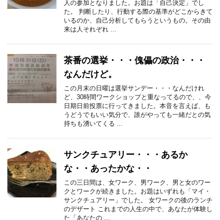
人の参加となりました。お題は「自己決定」でし
た。 判断したり、行動する際の基準がどこからきて
いるのか、自己分析してもらうというもの。その由
来は人それぞれ ...
茶番の選挙・・・傀儡の政治・・・
なんだけど。
この月末の日曜は選挙サンデー・・・なんだけれ
ど、30時間ワークショップと重なってるので、、今
日期日前投票に行ってきました。本音を言えば、も
うどうでもいい気分で、誰がやっても一緒だとの気
持ちも湧いてくる ...
サンクチュアリー・・・あるか
な・・あったかな・・
この三日間は、女ワーク、男ワーク、男と女のワー
クとワークが続きました。お題はいずれも「マイ・
サンクチュアリー」でした。 女ワークの後のランチ
のデザート これまでの人生の中で、あなたが体験し
た「あなたの ...