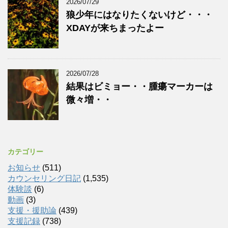
2026/07/29
狼少年にはなりたくないけど・・・
XDAYが来ちまったよー
2026/07/28
結果はビミョー・・腫瘍マーカーは
微々増・・
カテゴリー
お知らせ
(511)
カウンセリング日記
(1,535)
体験談
(6)
動画
(3)
支援・援助論
(439)
支援記録
(738)