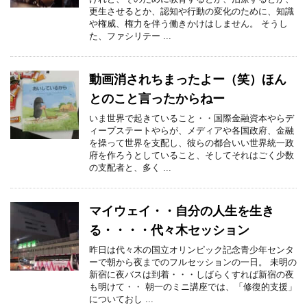
更生させるとか、認知や行動の変化のために、知識
や権威、権力を伴う働きかけはしません。 そうし
た、ファシリテー ...
動画消されちまったよー（笑）ほん
とのこと言ったからねー
いま世界で起きていること・・国際金融資本やらデ
ィープステートやらが、メディアや各国政府、金融
を操って世界を支配し、彼らの都合いい世界統一政
府を作ろうとしていること、そしてそれはごく少数
の支配者と、多く ...
マイウェイ・・自分の人生を生き
る・・・・代々木セッション
昨日は代々木の国立オリンピック記念青少年センタ
ーで朝から夜までのフルセッションの一日。 未明の
新宿に夜バスは到着・・・しばらくすれば新宿の夜
も明けて・・ 朝一のミニ講座では、「修復的支援」
についておし ...