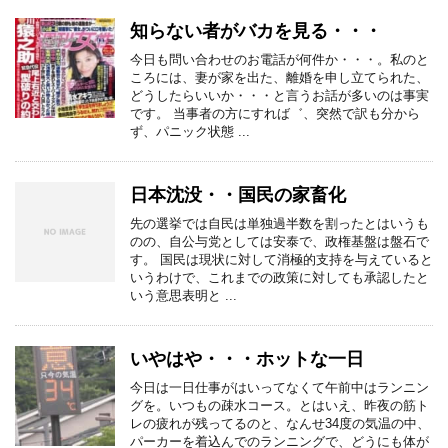
知らない者がバカを見る・・・
今日も問い合わせのお電話が何件か・・・。私のと
ころには、妻が家を出た、離婚を申し立てられた、
どうしたらいいか・・・と言うお話が多いのは事実
です。 当事者の方にすれば゛、突然で訳も分から
ず、パニック状態 ...
日本沈没・・国民の家畜化
先の選挙では自民は単独過半数を割ったとはいうも
のの、自公与党としては安泰で、政権基盤は盤石で
す。 国民は現状に対して消極的支持を与えていると
いうわけで、これまでの政策に対しても承認したと
いう意思表明と ...
いやはや・・・ホットな一日
今日は一日仕事がはいってなくて午前中はランニン
グを。いつもの疎水コース。とはいえ、昨夜の筋ト
レの疲れが残ってるのと、なんせ34度の気温の中、
パーカーを着込んでのランニングで、どうにも体が